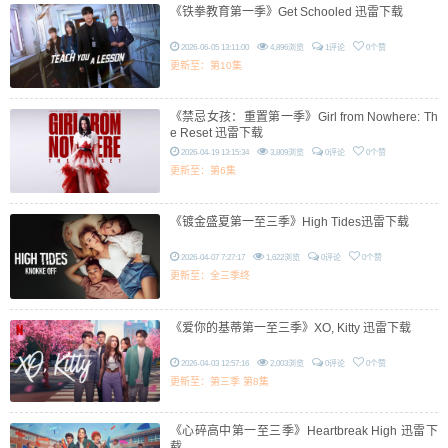
《铁拳教育第一季》Get Schooled 迅雷下载
2026-06-05 13:11:00
4,896浏览
1评论
0个赞
更新至：第10集
《禁忌女孩：重置第一季》Girl from Nowhere: Th
e Reset 迅雷下载
2026-04-19 13:15:34
3,809浏览
0评论
0个赞
更新至：第6集
《镀金盛夏第一至三季》High Tides迅雷下载
2026-04-07 7:27:17
1,622浏览
0评论
0个赞
更新至：全三季终
《爱你的基蒂第一至三季》XO, Kitty 迅雷下载
2026-04-03 12:57:16
2,003浏览
0评论
0个赞
更新至：第三季 第8集
《心碎高中第一至三季》Heartbreak High 迅雷下
载