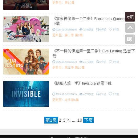
更新至：第10集
导航
《富家神偷第一至二季》Barracuda Queens 迅雷
下载
2025-06-05 10:50:46
3,740浏览
0评论
1个赞
更新至：第二季 第6集
《不一样的伊娃第一至三季》Eva Lasting 迅雷下
载
2025-06-04 16:02:23
2,371浏览
0评论
2个赞
更新至：第三季 第10集
《隐形人第一季》Invisible 迅雷下载
2024-12-14 12:39:19
4,553浏览
0评论
2个赞
更新至：无字第6集
第
1
页
2
3
4
...
19
下页