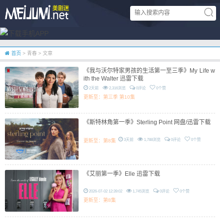
首页
> 青春 > 文章
《我与沃尔特家男孩的生活第一至三季》My Life w
ith the Walter 迅雷下载
2天前
2,316浏览
0评论
0个赞
更新至：第三季 第10集
《斯特林角第一季》Sterling Point 网盘/迅雷下载
3天前
1,788浏览
0评论
0个赞
更新至：第8集
《艾丽第一季》Elle 迅雷下载
2026-07-02 12:39:02
1,745浏览
0评论
0个赞
更新至：第8集