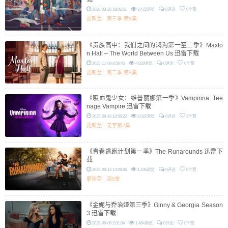
2026-03-26 18:06:51
3,472浏览
0评论
0个赞
更新至：第三季 第8集
《贵族高中：我们之间的鸿沟第一至二季》Maxto
n Hall – The World Between Us 迅雷下载
2025-11-08 8:56:45
4,029浏览
0评论
0个赞
更新至：第二季 第3集
《吸血鬼少女：维普丽娜第一季》Vampirina: Tee
nage Vampire 迅雷下载
2025-09-16 12:56:22
2,022浏览
0评论
3个赞
更新至：无字第2集
《青春逃跑计划第一季》The Runarounds 迅雷下
载
2025-09-14 13:29:35
1,435浏览
0评论
0个赞
更新至：第8集
《金妮与乔治娅第三季》Ginny & Georgia Season
3 迅雷下载
2025-06-06 2:01:04
1,464浏览
0评论
0个赞