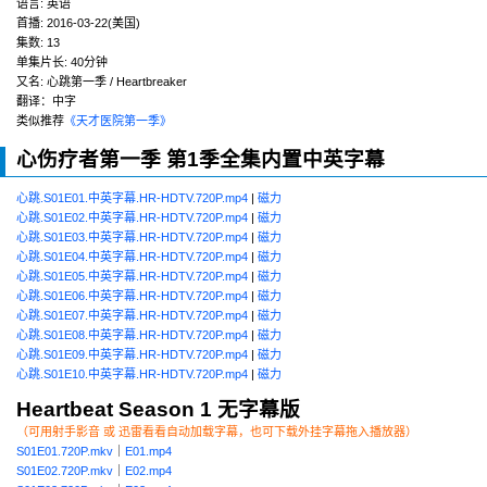
语言:
英语
首播:
2016-03-22(美国)
集数:
13
单集片长:
40分钟
又名:
心跳第一季 / Heartbreaker
翻译：中字
类似推荐
《天才医院第一季》
心伤疗者第一季 第1季全集内置中英字幕
心跳.S01E01.中英字幕.HR-HDTV.720P.mp4
|
磁力
心跳.S01E02.中英字幕.HR-HDTV.720P.mp4
|
磁力
心跳.S01E03.中英字幕.HR-HDTV.720P.mp4
|
磁力
心跳.S01E04.中英字幕.HR-HDTV.720P.mp4
|
磁力
心跳.S01E05.中英字幕.HR-HDTV.720P.mp4
|
磁力
心跳.S01E06.中英字幕.HR-HDTV.720P.mp4
|
磁力
心跳.S01E07.中英字幕.HR-HDTV.720P.mp4
|
磁力
心跳.S01E08.中英字幕.HR-HDTV.720P.mp4
|
磁力
心跳.S01E09.中英字幕.HR-HDTV.720P.mp4
|
磁力
心跳.S01E10.中英字幕.HR-HDTV.720P.mp4
|
磁力
Heartbeat
Season 1 无字幕版
（可用射手影音 或 迅雷看看自动加载字幕，也可下载外挂字幕拖入播放器）
S01E01.720P.mkv
｜
E01.mp4
S01E02.720P.mkv
｜
E02.mp4