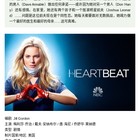
的男人（Dave Annable）做出任何承诺——或许因为她对另一个男人（Don Han
y）还有感情。在家里，她还有两个孩子和一个摇滚明星前夫（Joshua Leonar
d）……问题是这位前夫现在是个同性恋。她每天都要面对无数挑战，她竭力做
一个最好的医生和最好的母亲……这可真难。
编剧
:
Jill Gordon
主演
:
梅利莎·乔治 / 戴夫·安纳布尔 / 唐·海尼 / 乔舒华·莱纳德
类型:
剧情
制片国家/地区:
美国