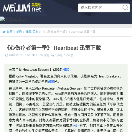
首页
>
美剧
>
律政/医务
> 《心伤疗者第一季》 Heartbeat 迅雷下载
《心伤疗者第一季》 Heartbeat 迅雷下载
2018/12/18 13:06
2,149 浏览
0 评论
0 赞
英文全名 Heartbeat Season 1 (2016)
NBC
：
根据Kathy Magliato，著名医生的真人真事改编。该剧原名为Heart Breakers，
被描述为一部角色驱动型的
剧情
剧。
在该剧中，主人公Alex Panttiete（Melissa George）是个世界闻名的心脏移植外
科医生，该领域中罕见的女性。Alex用创新的方法来治疗病人，同时还要面对事
业和爱情生活中的复杂情况。 Alex是长相迷人但是口无遮拦，性格冲动，反传
统，固执，不善社交，总是自行其是。她被医院提拔为创新主任兼「形象代言
人」，这迫使她放弃以前那种不修边幅的、肮脏凌乱的打扮，脱掉白大褂，穿上
漂亮的套装。尽管她没有什么高学历，但她一直在同行竞争中不落下风，而且愿
意为病人奋斗到底。她每天都要面对要求苛刻的全体员工和老实本分的实习医
生，时刻准备用最极端的方式来检验和推进
医疗
科学。她的事业正处在上升区
间，但她的个人生活却不那么走运……尤其是在爱情问题上。她无法向共同生活