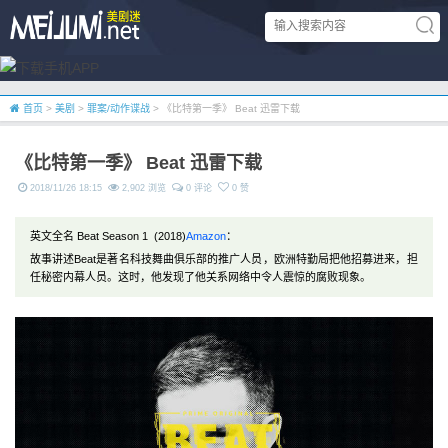
首页
>
美剧
>
罪案/动作谍战
> 《比特第一季》 Beat 迅雷下载
《比特第一季》 Beat 迅雷下载
2018/11/26 18:15
2,902 浏览
0 评论
0 赞
英文全名 Beat Season 1 (2018)
Amazon
：
故事讲述Beat是著名科技舞曲俱乐部的推广人员，欧洲特勤局把他招募进来，担
任秘密内幕人员。这时，他发现了他关系网络中令人震惊的腐败现象。