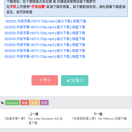
下载地址：在下面链接点击左键 或 右键选择使用迅雷下载即可
在
手机
上可使用
“手机迅雷”
高速下载并观看，如下载链接失效，请在剧集下面直接
留言，会尽快修复
S01E01.中英字幕.HDTV.720p.mp4
|
磁力下载
|
网盘下载
S01E02.中英字幕.HDTV.720p.mp4
|
磁力下载
|
网盘下载
S01E03.中英字幕.HDTV.720p.mp4
|
磁力下载
|
网盘下载
S01E04.中英字幕.HDTV.720p.mp4
|
磁力下载
|
网盘下载
S01E05.中英字幕.HDTV.720p.mp4
|
磁力下载
|
网盘下载
S01E06.中英字幕.HDTV.720p.mp4
|
磁力下载
|
网盘下载
S01E07.中英字幕.HDTV.720p.mp4
|
磁力下载
|
网盘下载
分享
0
赞
0
Amazon
悬疑
惊悚
犯罪
上一篇
下一篇
《女鼓手第一季》 The Little Drummer Girl 迅
《无意冒犯第三季》 No Offence 迅雷下载
雷下载