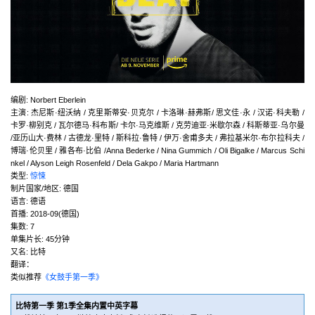
编剧
:
Norbert Eberlein
主演
:
杰尼斯·纽沃纳 / 克里斯蒂安·贝克尔 / 卡洛琳·赫弗斯/ 思文佳·永 / 汉诺·科夫勒 /
卡罗·柳别克 / 瓦尔德马·科布斯/ 卡尔·马克维斯 / 克劳迪亚·米歇尔森 / 科斯蒂亚·乌尔曼
/亚历山大·费林 / 古德龙·里特 / 斯科拉·鲁特 / 伊万·舍甫多夫 / 弗拉基米尔·布尔拉科夫 /
博瑞·伦贝里 / 雅各布·比伯 /Anna Bederke / Nina Gummich / Oli Bigalke / Marcus Schi
nkel / Alyson Leigh Rosenfeld / Dela Gakpo / Maria Hartmann
类型:
惊悚
制片国家/地区:
德国
语言:
德语
首播:
2018-09(德国)
集数:
7
单集片长:
45分钟
又名:
比特
翻译：
类似推荐
《女鼓手第一季》
比特第一季 第1季全集内置中英字幕