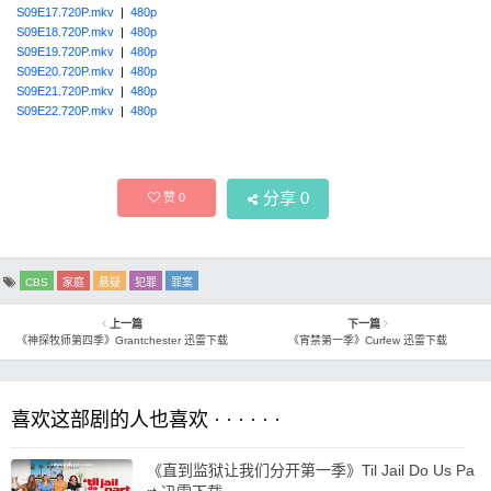
S09E17.720P.mkv
|
480p
S09E18.720P.mkv
|
480p
S09E19.720P.mkv
|
480p
S09E20.720P.mkv
|
480p
S09E21.720P.mkv
|
480p
S09E22.720P.mkv
|
480p
分享
0
赞
0
CBS
家庭
悬疑
犯罪
罪案
上一篇
下一篇
《神探牧师第四季》Grantchester 迅雷下载
《宵禁第一季》Curfew 迅雷下载
喜欢这部剧的人也喜欢 · · · · · ·
《直到监狱让我们分开第一季》Til Jail Do Us Pa