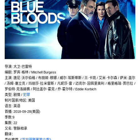
导演
:
大卫·巴雷特
编剧
:
罗宾·格林 / Mitchell Burgess
主演
:
唐尼·沃尔伯格 / 布丽姬·穆娜 / 威尔·埃斯蒂斯 / 兰·卡琉 / 艾米·卡尔森 / 萨米·盖尔
/ 汤姆·塞立克 / 玛丽莎·拉米雷斯 / 凡妮莎·雷 / 迈克尔·因佩里奥利 / 格里格瑞·贾巴拉 /
罗伯特·克洛赫赛 / 阿比盖尔·霍克 / 乔·霍尔特 / Eddie Korbich
类型:
剧情 /
犯罪
制片国家/地区:
美国
语言:
英语
首播:
2018-09-28(美国)
季数:9
集数:
22
又名:
警脉相承
翻译：
类似推荐
《芝加哥警署第六季》