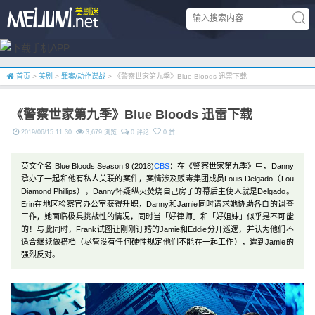
首页
>
美剧
>
罪案/动作谍战
> 《警察世家第九季》Blue Bloods 迅雷下载
《警察世家第九季》Blue Bloods 迅雷下载
2019/06/15 11:30
3,679 浏览
0 评论
0 赞
英文全名 Blue Bloods Season 9 (2018)
CBS
：在《警察世家第九季》中，Danny
承办了一起和他有私人关联的案件，案情涉及贩毒集团成员Louis Delgado（Lou
Diamond Phillips），Danny怀疑纵火焚烧自己房子的幕后主使人就是Delgado。
Erin在地区检察官办公室获得升职，Danny和Jamie同时请求她协助各自的调查
工作，她面临极具挑战性的情况，同时当「好律师」和「好姐妹」似乎是不可能
的！与此同时，Frank试图让刚刚订婚的Jamie和Eddie分开巡逻，并认为他们不
适合继续做搭档（尽管没有任何硬性规定他们不能在一起工作），遭到Jamie的
强烈反对。