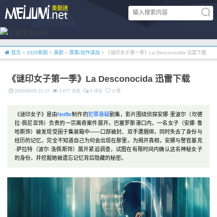
首页
>
2026新剧
>
美剧
>
罪案/动作谍战
> 《谜印女子第一季》La Desconocida 迅雷下载
《谜印女子第一季》La Desconocida 迅雷下载
2026/06/05 21:27
3,677 浏览
0 评论
0 赞
《谜印女子》是由
Netflix
制作的
犯罪
悬疑
剧集，影片围绕侦探安娜·里波尔（坎德
拉·佩尼亚饰）负责的一宗离奇案件展开。巴塞罗那港口内，一名女子（安娜·鲁
哈斯饰）被发现受困于集装箱中——口部被封、双手遭捆绑，同时失去了身份与
经历的记忆，完全不知道自己为何会出现在那里。为揭开真相，安娜与警官基克
·萨拉特（波尔·洛佩斯饰）展开紧迫调查，试图在有限时间内确认这名神秘女子
的身份，并挖掘她被遗忘记忆背后隐藏的秘密。