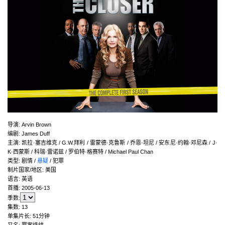
导演
:
Arvin Brown
编剧
:
James Duff
主演
:
凯拉·塞吉维克 / G.W.拜利 / 雷蒙德·克鲁斯 / 乔恩·坦尼 / 安东尼·约翰·邓尼森 / J·
K·西蒙斯 / 科瑞·雷诺兹 / 罗伯特·格赛特 / Michael Paul Chan
类型:
剧情 /
悬疑
/ 犯罪
制片国家/地区:
美国
语言:
英语
首播:
2005-06-13
季数:
集数:
13
单集片长:
51分钟