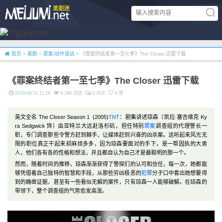
首页
>
美剧
>
罪案/动作谍战
> 《罪案终结者第一至七季》The Closer 迅雷下载
《罪案终结者第一至七季》The Closer 迅雷下载
2018/08/10 11:26
8,396 浏览
0 评论
9 赞
英文全名 The Closer Season 1 (2005)
TNT
：剧集讲述琼森（凯拉·塞吉维克 Ky
ra Sedgwick 饰）由亚特兰大远赴洛杉矶，担任特别
罪案
调查组的代理警长一
职，专门调查那些令警方赶到棘手、让媒体赶到兴奋的凶杀案。这听起来风光无
限的职位真正干起来却麻烦多多，因为琼森要面对的手下，是一帮固执的大男
人，他们各有各的性格和想法，并且都自认为自己才是最聪明的那一个。
然而，随着时间的推移，琼森渐渐获得了警探们的认可和信任，每一次，她都能
够凭借着自己独特的智慧和手段，从那些穷凶极恶的
犯罪
分子口中套出她想要得
到的确凿证据，甚至有一些看似无解的案件，只有琼森一人能够破解。在琼森的
带领下，整个调查组的气势愈发高涨。