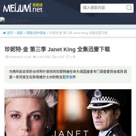
首页
>
美剧
>
罪案/动作谍战
> 珍妮特·金 第三季 Janet King 全集迅雷下载
珍妮特·金 第三季 Janet King 全集迅雷下载
2018/04/10 17:08
3,419 浏览
0 评论
1 赞
为两年前去世的伙伴阿什哀伤的珍妮特被任命为英国皇家专门调查委员会成员调
查一系列发生在新南威尔士州的枪支犯
罪案
件