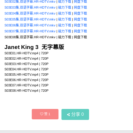
S03E02集.双语字幕.HR-HDTV.mkv
|
磁力下载
|
网盘下载
S03E03集.双语字幕.HR-HDTV.mkv
|
磁力下载
|
网盘下载
S03E04集.双语字幕.HR-HDTV.mkv
|
磁力下载
|
网盘下载
S03E05集.双语字幕.HR-HDTV.mkv
|
磁力下载
|
网盘下载
S03E06集.双语字幕.HR-HDTV.mkv
|
磁力下载
|
网盘下载
S03E07集.双语字幕.HR-HDTV.mkv
|
磁力下载
|
网盘下载
S03E08集.双语字幕.HR-HDTV.mkv | 磁力下载 | 网盘下载
Janet King 3 无字幕版
S03E01.HR-HDTV.mp4 | 720P
S03E02.HR-HDTV.mp4 | 720P
S03E03.HR-HDTV.mp4 | 720P
S03E04.HR-HDTV.mp4 | 720P
S03E05.HR-HDTV.mp4 | 720P
S03E06.HR-HDTV.mp4 | 720P
S03E07.HR-HDTV.mp4 | 720P
S03E08.HR-HDTV.mp4 | 720P
分享
0
赞
1