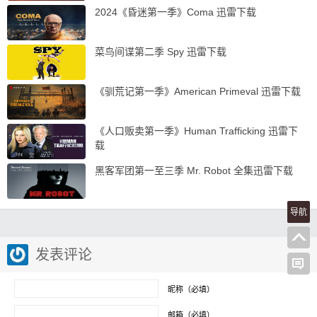
2024《昏迷第一季》Coma 迅雷下载
菜鸟间谍第二季 Spy 迅雷下载
《驯荒记第一季》American Primeval 迅雷下载
《人口贩卖第一季》Human Trafficking 迅雷下
载
黑客军团第一至三季 Mr. Robot 全集迅雷下载
导航
发表评论
昵称（必填）
邮箱（必填）