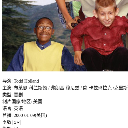
导演
:
Todd Holland
主演
:
布莱恩·科兰斯顿 / 弗朗基·穆尼兹 / 简·卡兹玛拉克 /克里
类型:
喜剧
制片国家/地区:
美国
语言:
英语
首播:
2000-01-09(美国)
季数: