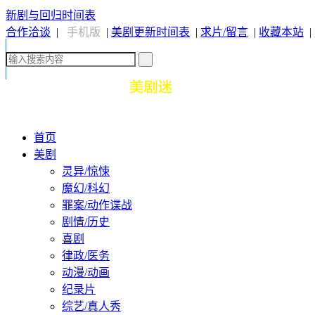
新剧与回归时间表
合作洽谈
|
手机版
|
美剧更新时间表
|
求片/留言
|
收藏本站
|
首页
美剧
灵异/惊悚
魔幻/科幻
罪案/动作谍战
剧情/历史
喜剧
律政/医务
动漫/动画
纪录片
综艺/真人秀