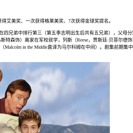
获得艾美奖、一次获得格莱美奖、7次获得金球奖提名。
他在四兄弟中排行第三（第五季志明出生后共有五兄弟），父母分别是
·马斯特森饰）离家在军校就学，列斯（Reese，贾斯廷·贝菲尔德
lcolm in the Middle直译为马尔科姆在中间）。剧集