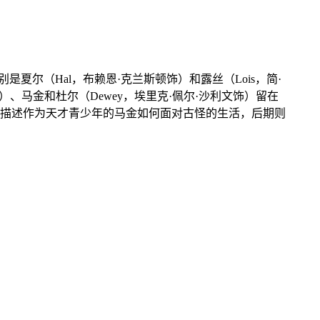
夏尔（Hal，布赖恩·克兰斯顿饰）和露丝（Lois，简·
饰）、马金和杜尔（Dewey，埃里克·佩尔·沙利文饰）留在
前期集中描述作为天才青少年的马金如何面对古怪的生活，后期则