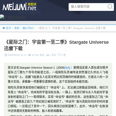
首页
>
美剧
>
魔幻/科幻
> 《星际之门：宇宙第一至二季》Stargate Universe 迅雷下载
《星际之门：宇宙第一至二季》Stargate Universe
迅雷下载
2024/04/18 10:13
10,534 浏览
1 评论
4 赞
英文全名Stargate Universe Season 1 (2009)
Syfy
：剧情设定是人类在成功揭开
星际之门第九个符号的秘密之后，一组探险队员被传送到荒废已久的古人飞船
"命运号" 上。这艘飞船是古人在其文明达到顶峰的时候建造的，它是古人的一次
重大实验，承载着一项重要任遗憾的是，这个实验始终未能完成。
探险队员很快发现他们被困在了 "命运号" 上，无法通过原路返回地球。他们只
有登上 "命运号"，向未知的宇宙深处出发。一路上，船员们将与古人先前向宇宙
发射的星际之门一一取得联系，实现 "命运号" 最初的任务。这些星际之门在 "命
运号" 被建造之前几个世纪就已被安放好了，"命运号" 能与其航向同步的时间窗
口很短。一旦错过了其中一个，回头再找已经很困难了。此外，"命运号" 在旅途
中还将遇到无数新的种族、敌人和奇闻趣事。