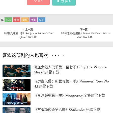
分享
0
赞
4
Syfy
冒险
动作
战争
科幻
上一篇
下一篇
《绿林女儿第一季》Ronja the Robber’s Dau
《众神之神/湿婆神》Devon Ke Dev… Maha
ghter 迅雷下载
dev 迅雷下载
喜欢这部剧的人也喜欢 · · · · · ·
吸血鬼猎人巴菲第一至七季 Buffy The Vampire
Slayer 迅雷下载
《远古入侵：新世界第一季》Primeval: New Wo
rld 迅雷下载
《黑洞频率第一季》Frequency 全集迅雷下载
《古战场传奇第六季》Outlander 迅雷下载