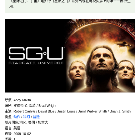
《星际之门：宇宙》是如今《星际之门》系列出现在电视荧屏上的唯一一部衍生
剧。
导演
:
Andy Mikita
编剧
:
罗伯特·C·库珀 / Brad Wright
主演
:
Robert Carlyle / David Blue / Justin Louis / Jamil Walker Smith / Brian J. Smith
类型:
动作
/
科幻
/
冒险
制片国家/地区:
美国 / 加拿大
语言:
英语
首播:
2009-10-02
季数:
1