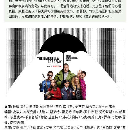
相。但是他们的个性和能力差异太大，超能力也相互排斥，这个关系疏远的家庭
再度面临崩溃的危险。与此同时，一场全球浩劫快速迫近，更加重了他们的心理
负担。原版漫画以「另类风格的超级英雄故事」而著称，气氛黑暗压抑但又充满
幽默感，虽然讲的是超能力的事情，但却很贴近现实（或者说很接地气）。
导演
:
彼得·霍尔 / 安德鲁·伯恩斯坦 / 艾伦·库拉斯 / 史蒂芬·瑟吉克 / 杰里米·韦布
编剧
:
史蒂夫·布莱克曼 / 杰瑞米·斯莱特 / 斯尼哈·库尔斯 /罗伯特·德·劳伦蒂斯 / 本·纳蒂
维 / 埃里克·W·菲利普斯 / 劳伦·施密特 / 马特·沃伯特 / 马克·鲍姆贝克 / 罗森·马歇尔·瑟
伯 / 杰拉德·威
主演
:
艾伦·佩吉 / 汤姆·霍珀 / 艾美·拉韦尔-兰普曼 / 大卫·卡斯塔尼达 / 罗伯特·席安 / 艾