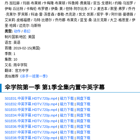
丹·加拉赫 / 玛丽·布莱姬 /卡梅隆·布莱顿 / 科鲁姆·费奥瑞 / 亚当·戈德利 / 约翰·马加罗 /
伊甸·丘比特 / 卡梅伦·布罗德 / 伊桑·黄 / 但特·阿尔比东 / T·J·麦吉本 / 默里·弗罗 / 乔丹
·克莱尔·罗宾斯 / 科迪·雷·汤普森 / 泰勒·杰克逊 / 凯文·凯斯 / 珉宇·李 / 阿什丽·曼德薇 /
艾米莉·皮格福德 / 马特·比德尔 / 乔丹娜·布莱克 / 蓝宝·桑·法兰克斯 / 大卫·格思里 / 伊
里·哈姆 / 迈克尔·马斯特
类型:
动作
/
奇幻
制片国家/地区:
美国
语言:
英语
首播:
2019-02-15(美国)
季数:
1
集数:
10
又名:
雨伞学院
翻译：官方中字
类似推荐
《杀手一班第一季》
伞学院第一季 第1季全集内置中英字幕
S01E01.中英字幕.HDTV.720p.mp4
|
磁力下载
|
网盘下载
S01E02.中英字幕.HDTV.720p.mp4
|
磁力下载
|
网盘下载
S01E03.中英字幕.HDTV.720p.mp4
|
磁力下载
|
网盘下载
S01E04.中英字幕.HDTV.720p.mp4
|
磁力下载
|
网盘下载
S01E05.中英字幕.HDTV.720p.mp4
|
磁力下载
|
网盘下载
S01E06.中英字幕.HDTV.720p.mp4
|
磁力下载
|
网盘下载
S01E07.中英字幕.HDTV.720p.mp4
|
磁力下载
|
网盘下载
S01E08.中英字幕.HDTV.720p.mp4
|
磁力下载
|
网盘下载