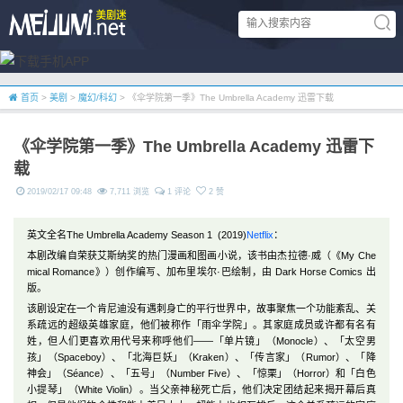
首页
>
美剧
>
魔幻/科幻
> 《伞学院第一季》The Umbrella Academy 迅雷下载
《伞学院第一季》The Umbrella Academy 迅雷下
载
2019/02/17 09:48
7,711 浏览
1 评论
2 赞
英文全名The Umbrella Academy Season 1 (2019)
Netflix
：
本剧改编自荣获艾斯纳奖的热门漫画和图画小说，该书由杰拉德·威（《My Che
mical Romance》）创作编写、加布里埃尔·巴绘制，由 Dark Horse Comics 出
版。
该剧设定在一个肯尼迪没有遇刺身亡的平行世界中，故事聚焦一个功能紊乱、关
系疏远的超级英雄家庭，他们被称作「雨伞学院」。其家庭成员或许都有名有
姓，但人们更喜欢用代号来称呼他们——「单片镜」（Monocle）、「太空男
孩」（Spaceboy）、「北海巨妖」（Kraken）、「传言家」（Rumor）、「降
神会」（Séance）、「五号」（Number Five）、「惊栗」（Horror）和「白色
小提琴」（White Violin）。当父亲神秘死亡后，他们决定团结起来揭开幕后真