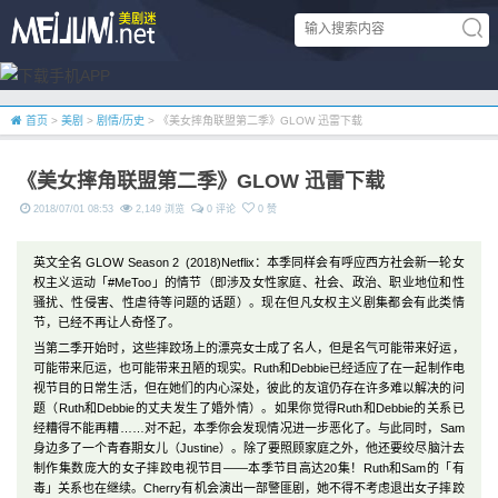
首页
>
美剧
>
剧情/历史
> 《美女摔角联盟第二季》GLOW 迅雷下载
《美女摔角联盟第二季》GLOW 迅雷下载
2018/07/01 08:53
2,149 浏览
0 评论
0 赞
英文全名 GLOW Season 2 (2018)Netflix：本季同样会有呼应西方社会新一轮女
权主义运动「#MeToo」的情节（即涉及女性家庭、社会、政治、职业地位和性
骚扰、性侵害、性虐待等问题的话题）。现在但凡女权主义剧集都会有此类情
节，已经不再让人奇怪了。
当第二季开始时，这些摔跤场上的漂亮女士成了名人，但是名气可能带来好运，
可能带来厄运，也可能带来丑陋的现实。Ruth和Debbie已经适应了在一起制作电
视节目的日常生活，但在她们的内心深处，彼此的友谊仍存在许多难以解决的问
题（Ruth和Debbie的丈夫发生了婚外情）。如果你觉得Ruth和Debbie的关系已
经糟得不能再糟……对不起，本季你会发现情况进一步恶化了。与此同时，Sam
身边多了一个青春期女儿（Justine）。除了要照顾家庭之外，他还要绞尽脑汁去
制作集数庞大的女子摔跤电视节目——本季节目高达20集！Ruth和Sam的「有
毒」关系也在继续。Cherry有机会演出一部警匪剧，她不得不考虑退出女子摔跤