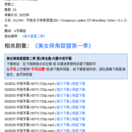
季数:2
集数:
10
单集片长:
30分钟
又名:
GLOW：华丽女子摔角联盟(台) / Gorgeous Ladies Of Wrestling / Glow / G.L.O.
W.
翻译：X字幕组
类似推荐：
《美爪屋第二季》
相关剧集：
《美女摔角联盟第一季》
美女摔角联盟第二季 第2季全集 内置中英字幕
下载地址：在下面链接点击左键 或 右键选择使用迅雷下载即可
在
手机
上可使用
“手机迅雷”
高速下载并观看，如下载链接失效，请在剧集下面直接
留言，会尽快修复
S02E01.中英字幕.HDTV.720p.mp4 |
磁力下载
|
网盘下载
S02E02.中英字幕.HDTV.720p.mp4 |
磁力下载
|
网盘下载
S02E03.中英字幕.HDTV.720p.mp4 |
磁力下载
|
网盘下载
S02E04.中英字幕.HDTV.720p.mp4 |
磁力下载
|
网盘下载
S02E05.中英字幕.HDTV.720p.mp4 |
磁力下载
|
网盘下载
S02E06.中英字幕.HDTV.720p.mp4 |
磁力下载
|
网盘下载
S02E07.中英字幕.HDTV.720p.mp4 |
磁力下载
|
网盘下载
S02E08.中英字幕.HDTV.720p.mp4 |
磁力下载
|
网盘下载
S02E09.中英字幕.HDTV.720p.mp4 |
磁力下载
|
网盘下载