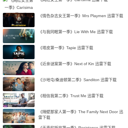
《情色杂志女王第一季》Mrs Playmen 迅雷下载
《与我同眠第一季》Lie With Me 迅雷下载
《塔皮第一季》Tapie 迅雷下载
《近亲谜案第一季》Next of Kin 迅雷下载
《沙地屯/桑迪顿第二季》Sanditon 迅雷下载
《相信我第二季》Trust Me 迅雷下载
《隔壁那家人第一季》The Family Next Door 迅
雷下载
《无声的抵抗第一季》Resistance 迅雷下载