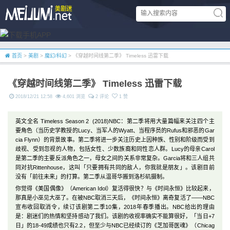
首页
>
美剧
>
魔幻/科幻
> 《穿越时间线第二季》 Timeless 迅雷下载
《穿越时间线第二季》 Timeless 迅雷下载
2018/12/21 12:58
4,601 浏览
2 评论
1 赞
英文全名 Timeless Season 2 (2018)NBC：第二季将用大量篇幅来关注四个主
要角色（当历史学教授的Lucy、当军人的Wyatt、当程序员的Rufus和邪恶的Gar
cia Flynn）的背景故事。第二季将进一步关注历史上因种族、性别和阶级而受到
歧视、受到忽视的人物，包括女性、少数族裔和同性恋人群。Lucy的母亲Carol
是第二季的主要反派角色之一，母女之间的关系非常复杂。Garcia将和三人组共
同对抗Rittenhouse，这叫「只要拥有共同的敌人，你我就是朋友」。该剧目前
没有「前往未来」的打算。第二季从温哥华搬到洛杉矶摄制。
你觉得《美国偶像》（American Idol）复活得很快？与《时间永恒》比较起来，
那真是小巫见大巫了。在被NBC取消三天后，《时间永恒》离奇复活了——NBC
宣布收回取消令，续订该剧第二季10集，2018年春季播出。NBC给出的理由
是：剧迷们的热情和坚持感动了我们。该剧的收视率确实不能算很好，「当日+7
日」的18-49成绩也只有2.2，但至少与NBC已经续订的《芝加哥医魂》（Chicag