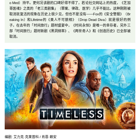
o Med）持平。更何况该剧的口碑好得不得了，若论社交网站上的热度，《芝加
哥医魂》之类的「老三类剧集」（罪案、律政、医学）几乎不能比。这种刚刚被
取消就复活的现象在历史上很少见，但也不是没有——Fox的《安全警报》（Br
eaking In）和Lifetime的《美人不可貌相》（Drop Dead Diva）就是很好的例
子。在去年的「时间旅行」题材盛宴中，《时间永恒》是唯一的幸存者，另外三
部「时间旅行」题材新剧《黑洞频率》、《两世奇人》和《创造历史》已全部被
取消。
编剧
:
艾力克·克莱普科 / 肖恩·赖安