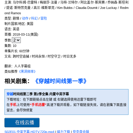
主演
:
马尔科姆·巴雷特 / 梅丽莎·法曼 / 马特·兰特尔 / 阿比盖尔·斯宾赛 / 乔纳森·斯坦利
/ 提诺·斯特劳克曼 / 高兰·维斯耶克 / Kim Bubbs / Claudia Doumit / Joe Luckay / Redm
ond Ramos
类型:
剧情 /
动作
/
科幻
/
冒险
制片国家/地区:
美国
语言:
英语
首播:
2018-03-11(美国)
季数:
集数:
10
单集片长:
60分钟
又名:
跨时空追捕 / 时间永恒 / 时空守卫 / 时日无多
翻译：人人字幕组
类似推荐
《黑洞频率》
相关剧集：
《穿越时间线第一季》
穿越
时间线第二季 第2季全集 内置中英字幕
下载地址：在下面链接点击左键 或 右键选择使用迅雷下载即可
在
手机
上可使用
“手机迅雷”
高速下载并观看，如下载链接失效，请在剧集下面直接
留言，会尽快修复
在线云播
S02E01.中英字幕.HDTV.720p.mp4
|
磁力下载
|
夸克盘合辑