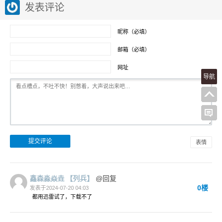
发表评论
昵称（必填）
邮箱（必填）
网址
导航
表情
鑫森淼焱垚
【列兵】
@回复
0楼
发表于2024-07-20 04:03
都用迅雷试了，下载不了