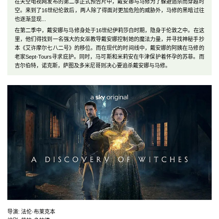
在天空电视网发布的第二季正式预告片中，戴安娜与马修为了躲避追杀而穿越时
空。来到了16世纪伦敦后，两人除了得面对更加危险的威胁外，马修的黑暗过往
也逐渐显现...
在第二季中，戴安娜与马修身处于16世纪伊莉莎白时期，隐身于伦敦之中。在这
里，他们得找到一名强大的女巫教导戴安娜控制她的魔法力量，并寻找神秘手抄
本《艾许摩尔七八二号》的移位。而在现代的时间线中，戴安娜的阿姨在马修的
老家Sept-Tours寻求庇护。同时，马可斯和米莉安在牛津保护着怀孕的苏菲。而
吉尔伯特，诺克斯，萨图及多米尼哥则决心要追杀戴安娜与马修。
导演
:
法伦·布莱克本