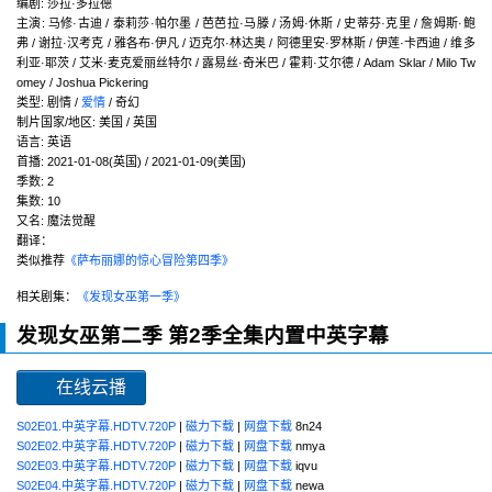
编剧
:
莎拉·多拉德
主演
:
马修·古迪 / 泰莉莎·帕尔墨 / 芭芭拉·马滕 / 汤姆·休斯 / 史蒂芬·克里 / 詹姆斯·鲍
弗 / 谢拉·汉考克 / 雅各布·伊凡 / 迈克尔·林达奥 / 阿德里安·罗林斯 / 伊莲·卡西迪 / 维多
利亚·耶茨 / 艾米·麦克爱丽丝特尔 / 露易丝·奇米巴 / 霍莉·艾尔德 / Adam Sklar / Milo Tw
omey / Joshua Pickering
类型:
剧情 /
爱情
/ 奇幻
制片国家/地区:
美国 / 英国
语言:
英语
首播:
2021-01-08(英国) / 2021-01-09(美国)
季数:
2
集数:
10
又名:
魔法觉醒
翻译：
类似推荐
《萨布丽娜的惊心冒险第四季》
相关剧集：
《发现女巫第一季》
发现女巫第二季 第2季全集内置中英字幕
在线云播
S02E01.中英字幕.HDTV.720P
|
磁力下载
|
网盘下载
8n24
S02E02.中英字幕.HDTV.720P
|
磁力下载
|
网盘下载
nmya
S02E03.中英字幕.HDTV.720P
|
磁力下载
|
网盘下载
iqvu
S02E04.中英字幕.HDTV.720P
|
磁力下载
|
网盘下载
newa