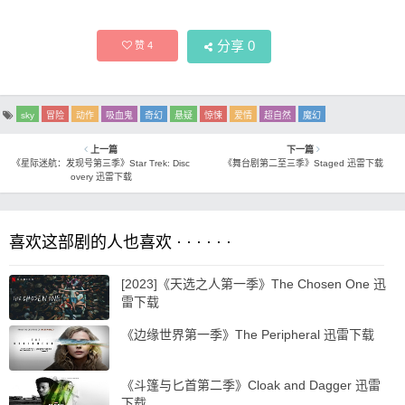
分享
0
赞
4
sky
冒险
动作
吸血鬼
奇幻
悬疑
惊悚
爱情
超自然
魔幻
上一篇
下一篇
《星际迷航：发现号第三季》Star Trek: Disc
《舞台剧第二至三季》Staged 迅雷下载
overy 迅雷下载
喜欢这部剧的人也喜欢 · · · · · ·
[2023]《天选之人第一季》The Chosen One 迅
雷下载
《边缘世界第一季》The Peripheral 迅雷下载
《斗篷与匕首第二季》Cloak and Dagger 迅雷
下载