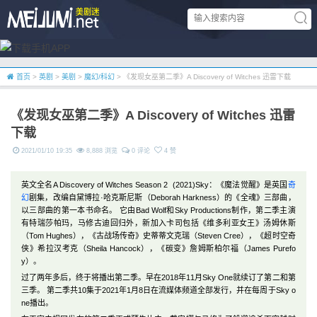
首页
>
英剧
>
美剧
>
魔幻/科幻
> 《发现女巫第二季》A Discovery of Witches 迅雷下载
《发现女巫第二季》A Discovery of Witches 迅雷
下载
2021/01/10 19:35
8,888 浏览
0 评论
4 赞
英文全名A Discovery of Witches Season 2 (2021)Sky：《魔法觉醒》是英国
奇
幻
剧集，改编自黛博拉·哈克斯尼斯（Deborah Harkness）的《全魂》三部曲，
以三部曲的第一本书命名。 它由Bad Wolf和Sky Productions制作，第二季主演
有特瑞莎帕玛，马修古迪回归外，新加入卡司包括《维多利亚女王》汤姆休斯
（Tom Hughes），《古战场传奇》史蒂蒂文克瑞（Steven Cree），《超时空奇
侠》希拉汉考克（Sheila Hancock），《碳变》詹姆斯柏尔福（James Purefo
y）。
过了两年多后，终于将播出第二季。早在2018年11月Sky One就续订了第二和第
三季。 第二季共10集于2021年1月8日在流媒体频道全部发行，并在每周于Sky o
ne播出。