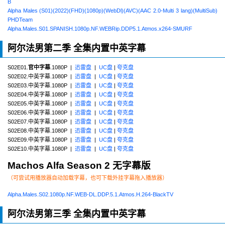
B
Alpha Males (S01)(2022)(FHD)(1080p)(WebDl)(AVC)(AAC 2.0-Multi 3 lang)(MultiSub)
PHDTeam
Alpha.Males.S01.SPANISH.1080p.NF.WEBRip.DDP5.1.Atmos.x264-SMURF
阿尔法男第二季 全集内置中英字幕
S02E01.
官中字幕
.1080P |
迅雷盘
|
UC盘
|
夸克盘
S02E02.中英字幕.1080P |
迅雷盘
|
UC盘
|
夸克盘
S02E03.中英字幕.1080P |
迅雷盘
|
UC盘
|
夸克盘
S02E04.中英字幕.1080P |
迅雷盘
|
UC盘
|
夸克盘
S02E05.中英字幕.1080P |
迅雷盘
|
UC盘
|
夸克盘
S02E06.中英字幕.1080P |
迅雷盘
|
UC盘
|
夸克盘
S02E07.中英字幕.1080P |
迅雷盘
|
UC盘
|
夸克盘
S02E08.中英字幕.1080P |
迅雷盘
|
UC盘
|
夸克盘
S02E09.中英字幕.1080P |
迅雷盘
|
UC盘
|
夸克盘
S02E10.中英字幕.1080P |
迅雷盘
|
UC盘
|
夸克盘
Machos Alfa Season 2 无字幕版
（可尝试用播放器自动加载字幕，也可下载外挂字幕拖入播放器）
Alpha.Males.S02.1080p.NF.WEB-DL.DDP.5.1.Atmos.H.264-BlackTV
阿尔法男第三季 全集内置中英字幕