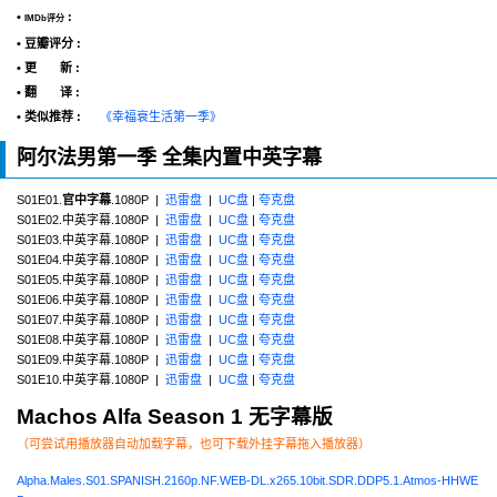
•
:
IMDb评分
• 豆瓣评分 :
• 更 新 :
• 翻 译 :
• 类似推荐 :
《幸福衰生活第一季》
阿尔法男第一季 全集内置中英字幕
S01E01.
官中字幕
.1080P |
迅雷盘
|
UC盘
|
夸克盘
S01E02.中英字幕.1080P |
迅雷盘
|
UC盘
|
夸克盘
S01E03.中英字幕.1080P |
迅雷盘
|
UC盘
|
夸克盘
S01E04.中英字幕.1080P |
迅雷盘
|
UC盘
|
夸克盘
S01E05.中英字幕.1080P |
迅雷盘
|
UC盘
|
夸克盘
S01E06.中英字幕.1080P |
迅雷盘
|
UC盘
|
夸克盘
S01E07.中英字幕.1080P |
迅雷盘
|
UC盘
|
夸克盘
S01E08.中英字幕.1080P |
迅雷盘
|
UC盘
|
夸克盘
S01E09.中英字幕.1080P |
迅雷盘
|
UC盘
|
夸克盘
S01E10.中英字幕.1080P |
迅雷盘
|
UC盘
|
夸克盘
Machos Alfa Season 1 无字幕版
（可尝试用播放器自动加载字幕，也可下载外挂字幕拖入播放器）
Alpha.Males.S01.SPANISH.2160p.NF.WEB-DL.x265.10bit.SDR.DDP5.1.Atmos-HHWE