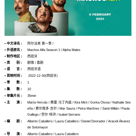
• 中文译名 :
阿尔法男 第一季 /
• 外语原名 :
Machos Alfa Season 1 / Alpha Males
• 制作地区 :
西班牙
• 类 别 :
剧情 / 喜剧
• 语 言 :
西班牙语
• 首映时间 :
2022-12-30(西班牙)
• 季 数 :
1
• 集 数 :
10
• 单集片长 :
35min
• 主 演 :
María Hervás / 费雷·马丁内兹 / Kira Miró / Gorka Otxoa / Nathalie Ses
eña / 费尔南多·吉尔 / Mar Saura / Petra Martínez / Santi Millán / Paula
Gallego / 劳尔·特洪 / Isabel Serrano
• 编 剧 :
Alberto Caballero / Laura Caballero / Daniel Deorador / Araceli Álvarez
de Sotomayor
• 导 演 :
Alberto Caballero / Laura Caballero