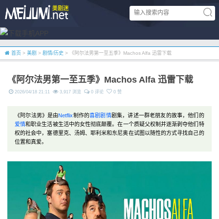
首页
>
美剧
>
剧情/历史
> 《阿尔法男第一至五季》Machos Alfa 迅雷下载
《阿尔法男第一至五季》Machos Alfa 迅雷下载
2026/04/18 21:11
3,917 浏览
0 评论
0 赞
《阿尔法男》是由
Netflix
制作的
喜剧
剧情
剧集，讲述一群老朋友的故事，他们的
爱情
和职业生活被生活中的女性彻底颠覆。在一个质疑父权制并逐渐剥夺他们特
权的社会中，塞德里克、汤姆、耶利米和东尼奥在试图以随性的方式寻找自己的
位置和真爱。