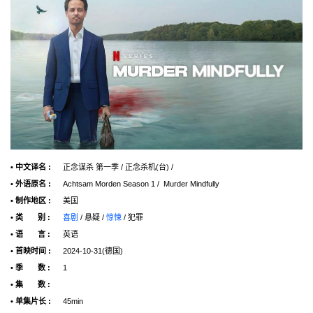
• 中文译名 :
正念谋杀 第一季 / 正念杀机(台) /
• 外语原名 :
Achtsam Morden Season 1 / Murder Mindfully
• 制作地区 :
美国
• 类 别 :
喜剧
/ 悬疑 /
惊悚
/ 犯罪
• 语 言 :
英语
• 首映时间 :
2024-10-31(德国)
• 季 数 :
1
• 集 数 :
• 单集片长 :
45min