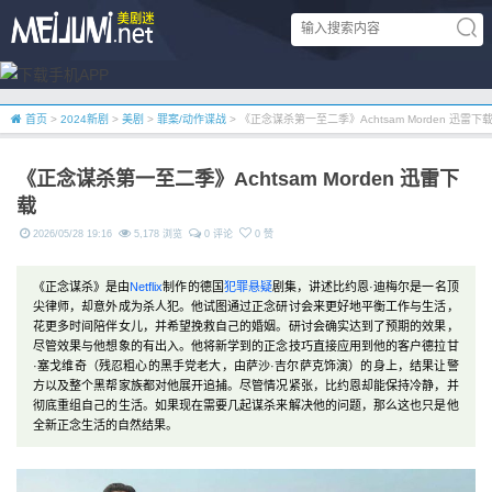
首页
>
2024新剧
>
美剧
>
罪案/动作谍战
> 《正念谋杀第一至二季》Achtsam Morden 迅雷下
《正念谋杀第一至二季》Achtsam Morden 迅雷下
载
2026/05/28 19:16
5,178 浏览
0 评论
0 赞
《正念谋杀》是由
Netflix
制作的德国
犯罪
悬疑
剧集，讲述比约恩·迪梅尔是一名顶
尖律师，却意外成为杀人犯。他试图通过正念研讨会来更好地平衡工作与生活，
花更多时间陪伴女儿，并希望挽救自己的婚姻。研讨会确实达到了预期的效果，
尽管效果与他想象的有出入。他将新学到的正念技巧直接应用到他的客户德拉甘
·塞戈维奇（残忍粗心的黑手党老大，由萨沙·吉尔萨克饰演）的身上，结果让警
方以及整个黑帮家族都对他展开追捕。尽管情况紧张，比约恩却能保持冷静，并
彻底重组自己的生活。如果现在需要几起谋杀来解决他的问题，那么这也只是他
全新正念生活的自然结果。