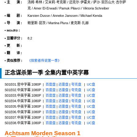
• 主 演 :
汤姆·希林 / 艾米莉·考克斯 / 迈克尔·伊霍夫 / 萨沙·亚历山大·吉尔萨
克 / Amer El-Erwadi / Pamuk Pilavci / Viktoria Schreiber
• 编 剧 :
Karsten Dusse / Anneke Janssen / Michael Kenda
• 导 演 :
鲍里斯·昆茨 / Martina Plura / 麦克斯·扎赫
•
:
IMDb评分
• 豆瓣评分 :
8.2
• 更 新 :
• 翻 译 :
• 类似推荐 :
《探索者传说第一季》
正念谋杀第一季 全集内置中英字幕
S01E01.官中字幕.1080P |
百度盘
|
迅雷盘
|
夸克盘
|
UC盘
S01E02.中英字幕.1080P |
百度盘
|
迅雷盘
|
夸克盘
|
UC盘
S01E03.中英字幕.1080P |
百度盘
|
迅雷盘
|
夸克盘
|
UC盘
S01E04.中英字幕.1080P |
百度盘
|
迅雷盘
|
夸克盘
|
UC盘
S01E05.中英字幕.1080P |
百度盘
|
迅雷盘
|
夸克盘
|
UC盘
S01E06.中英字幕.1080P |
百度盘
|
迅雷盘
|
夸克盘
|
UC盘
S01E07.中英字幕.1080P |
百度盘
|
迅雷盘
|
夸克盘
|
UC盘
S01E08.中英字幕.1080P |
百度盘
|
迅雷盘
|
夸克盘
|
UC盘
Achtsam Morden Season 1