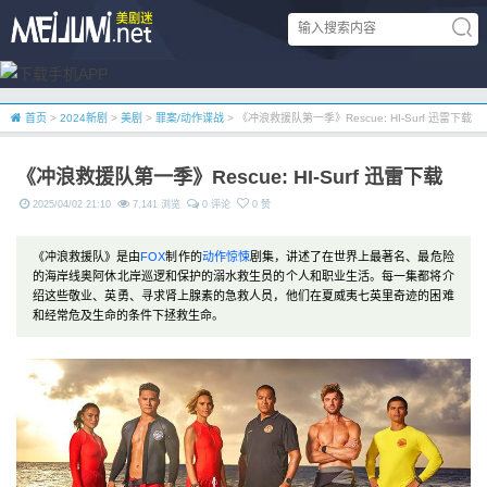
首页
>
2024新剧
>
美剧
>
罪案/动作谍战
> 《冲浪救援队第一季》Rescue: HI-Surf 迅雷下载
《冲浪救援队第一季》Rescue: HI-Surf 迅雷下载
2025/04/02 21:10
7,141 浏览
0 评论
0 赞
《冲浪救援队》是由
FOX
制作的
动作
惊悚
剧集，讲述了在世界上最著名、最危险
的海岸线奥阿休北岸巡逻和保护的溺水救生员的个人和职业生活。每一集都将介
绍这些敬业、英勇、寻求肾上腺素的急救人员，他们在夏威夷七英里奇迹的困难
和经常危及生命的条件下拯救生命。