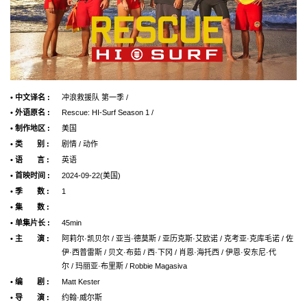
• 中文译名 :
冲浪救援队 第一季 /
• 外语原名 :
Rescue: HI-Surf Season 1 /
• 制作地区 :
美国
• 类 别 :
剧情 / 动作
• 语 言 :
英语
• 首映时间 :
2024-09-22(美国)
• 季 数 :
1
• 集 数 :
• 单集片长 :
45min
• 主 演 :
阿莉尔·凯贝尔 / 亚当·德莫斯 / 亚历克斯·艾欧诺 / 克考亚·克库毛诺 / 佐
伊·西普雷斯 / 贝文·布茹 / 西·下冈 / 肖恩·海托西 / 伊恩·安东尼·代
尔 / 玛丽亚·布里斯 / Robbie Magasiva
• 编 剧 :
Matt Kester
• 导 演 :
约翰·威尔斯