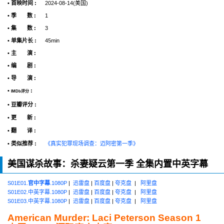
• 首映时间 :
2024-08-14(美国)
• 季 数 :
1
• 集 数 :
3
• 单集片长 :
45min
• 主 演 :
• 编 剧 :
• 导 演 :
•
:
IMDb评分
• 豆瓣评分 :
• 更 新 :
• 翻 译 :
• 类似推荐 :
《真实犯罪现场调查：迈阿密第一季》
美国谋杀故事：杀妻疑云第一季 全集内置中英字幕
S01E01.
官中字幕
.1080P
|
迅雷盘
|
百度盘
|
夸克盘
|
阿里盘
S01E02.中英字幕.1080P
|
迅雷盘
|
百度盘
|
夸克盘
|
阿里盘
S01E03.中英字幕.1080P
|
迅雷盘
|
百度盘
|
夸克盘
|
阿里盘
American Murder: Laci Peterson Season 1