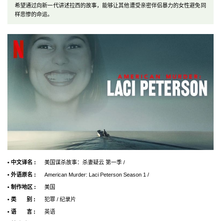
希望通过向新一代讲述拉西的故事，能够让其他遭受亲密伴侣暴力的女性避免同
样悲惨的命运。
• 中文译名 :
美国谋杀故事：杀妻疑云 第一季 /
• 外语原名 :
American Murder: Laci Peterson Season 1 /
• 制作地区 :
美国
• 类 别 :
犯罪 / 纪录片
• 语 言 :
英语