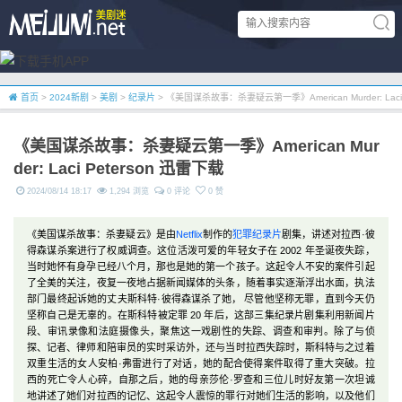
首页
>
2024新剧
>
美剧
>
纪录片
> 《美国谋杀故事：杀妻疑云第一季》American Murder: Laci 
《美国谋杀故事：杀妻疑云第一季》American Mur
der: Laci Peterson 迅雷下载
2024/08/14 18:17
1,294 浏览
0 评论
0 赞
《美国谋杀故事：杀妻疑云》是由
Netflix
制作的
犯罪
纪录片
剧集，讲述对拉西·彼
得森谋杀案进行了权威调查。这位活泼可爱的年轻女子在 2002 年圣诞夜失踪，
当时她怀有身孕已经八个月，那也是她的第一个孩子。这起令人不安的案件引起
了全美的关注，夜复一夜地占据新闻媒体的头条，随着事实逐渐浮出水面，执法
部门最终起诉她的丈夫斯科特·彼得森谋杀了她， 尽管他坚称无罪，直到今天仍
坚称自己是无辜的。在斯科特被定罪 20 年后，这部三集纪录片剧集利用新闻片
段、审讯录像和法庭摄像头，聚焦这一戏剧性的失踪、调查和审判。除了与侦
探、记者、律师和陪审员的实时采访外，还与当时拉西失踪时，斯科特与之过着
双重生活的女人安柏·弗雷进行了对话，她的配合使得案件取得了重大突破。拉
西的死亡令人心碎，自那之后，她的母亲莎伦·罗查和三位儿时好友第一次坦诚
地讲述了她们对拉西的记忆、这起令人震惊的罪行对她们生活的影响，以及他们