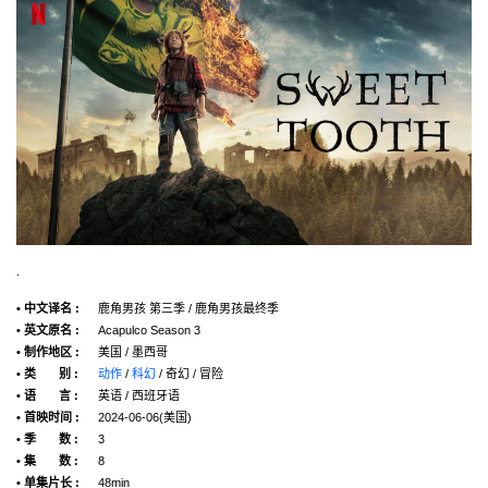
.
• 中文译名 :
鹿角男孩 第三季 / 鹿角男孩最终季
• 英文原名 :
Acapulco Season 3
• 制作地区 :
美国 / 墨西哥
• 类 别 :
动作
/
科幻
/ 奇幻 / 冒险
• 语 言 :
英语 / 西班牙语
• 首映时间 :
2024-06-06(美国)
• 季 数 :
3
• 集 数 :
8
• 单集片长 :
48min