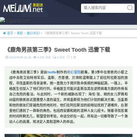
首页
>
美剧
>
魔幻/科幻
> 《鹿角男孩第三季》Sweet Tooth 迅雷下载
《鹿角男孩第三季》Sweet Tooth 迅雷下载
2024/06/06 21:40
2,220 浏览
0 评论
1 赞
《鹿角男孩第三季》是由
Netflix
制作的
奇幻
冒险
剧集，第3季中在爸爸的小屋之
战中击败艾伯特将军后，盖斯、杰普德、贝琪和温蒂踏上了前往阿拉斯加的旅
程，寻找盖斯的母亲波蒂，她一直致力于揭开致命疾病的神秘起源。一路上，辛
格医生也加入了他们的行列，辛格医生可能对盖斯及其在逆转病毒方面的作用有
自己危险的看法。与此同时，一个新的威胁出现了：海伦·张、她的女儿罗茜和
凶猛的狼男孩试图重塑人类的诞生，并将盖斯视为他们计划的解决方案。当盖斯
和他的朋友们穿越危险的地形时，他们在阿拉斯加的前哨站找到了避难所，在那
里他们遇到了一群新的角色，包括西安娜和她的混种人女儿纽卡。随着寻找答案
的时间所剩无几，联盟受到考验，命运交织在一起，所有这一切都导致了一个激
动人心的高潮，将决定人类和混种人的命运。