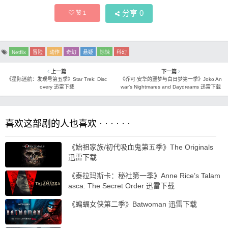
分享
0
赞
1
Netflix
冒险
动作
奇幻
悬疑
惊悚
科幻
上一篇
下一篇
《星际迷航：发现号第五季》Star Trek: Disc
《乔可·安华的噩梦与白日梦第一季》Joko An
overy 迅雷下载
war’s Nightmares and Daydreams 迅雷下载
喜欢这部剧的人也喜欢 · · · · · ·
《始祖家族/初代吸血鬼第五季》The Originals
迅雷下载
《泰拉玛斯卡：秘社第一季》Anne Rice’s Talam
asca: The Secret Order 迅雷下载
《蝙蝠女侠第二季》Batwoman 迅雷下载