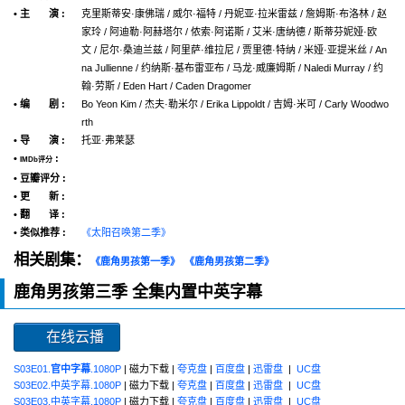
• 主 演 :
克里斯蒂安·康佛瑞 / 威尔·福特 / 丹妮亚·拉米雷兹 / 詹姆斯·布洛林 / 赵
家玲 / 阿迪勒·阿赫塔尔 / 侬索·阿诺斯 / 艾米·唐纳德 / 斯蒂芬妮娅·欧
文 / 尼尔·桑迪兰兹 / 阿里萨·维拉尼 / 贾里德·特纳 / 米娅·亚提米丝 / An
na Jullienne / 约纳斯·基布雷亚布 / 马龙·威廉姆斯 / Naledi Murray / 约
翰·劳斯 / Eden Hart / Caden Dragomer
• 编 剧 :
Bo Yeon Kim / 杰夫·勒米尔 / Erika Lippoldt / 吉姆·米可 / Carly Woodwo
rth
• 导 演 :
托亚·弗莱瑟
•
:
IMDb评分
• 豆瓣评分 :
• 更 新 :
• 翻 译 :
• 类似推荐 :
《太阳召唤第二季》
相关剧集：
《鹿角男孩第一季》
《鹿角男孩第二季》
鹿角男孩第三季 全集内置中英字幕
在线云播
S03E01.
官中字幕
.1080P
| 磁力下载 |
夸克盘
|
百度盘
|
迅雷盘
|
UC盘
S03E02.中英字幕.1080P
| 磁力下载 |
夸克盘
|
百度盘
|
迅雷盘
|
UC盘
S03E03.中英字幕.1080P
| 磁力下载 |
夸克盘
|
百度盘
|
迅雷盘
|
UC盘