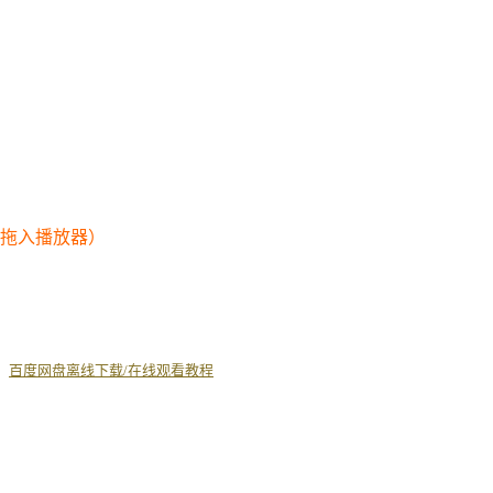
幕拖入播放器）
丨
百度网盘离线下载/在线观看教程