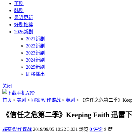
英剧
韩剧
最近更新
好剧推荐
2026新剧
2021新剧
2022新剧
2023新剧
2024新剧
2025新剧
即将播出
关闭
首页
>
美剧
>
罪案/动作谍战
>
英剧
> 《信任之危第二季》Keepin
《信任之危第二季》Keeping Faith 迅雷
罪案/动作谍战
2019/09/05 10:22
3,031 浏览
0 评论
0 赞