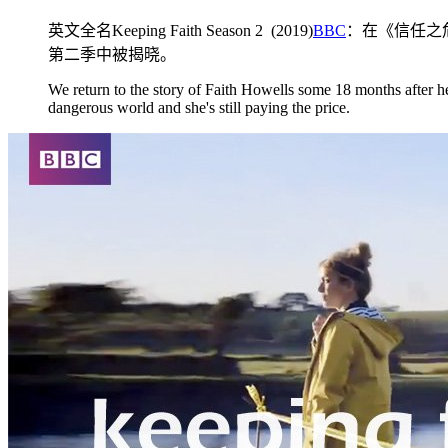
英文全名Keeping Faith Season 2 (2019)
BBC
：在《信任之
第二季中被揭晓。
We return to the story of Faith Howells some 18 months after he
dangerous world and she's still paying the price.