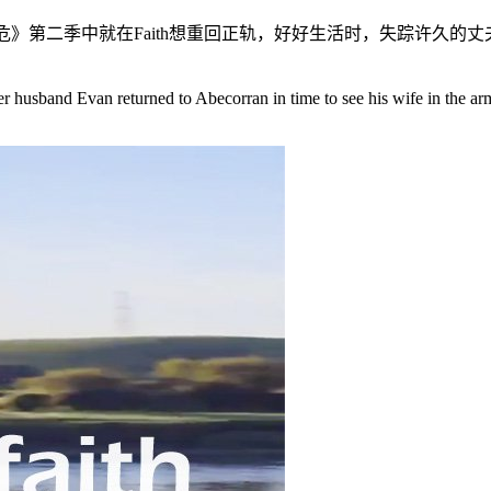
危》第二季中就在Faith想重回正轨，好好生活时，失踪许久的丈
r husband Evan returned to Abecorran in time to see his wife in the arm