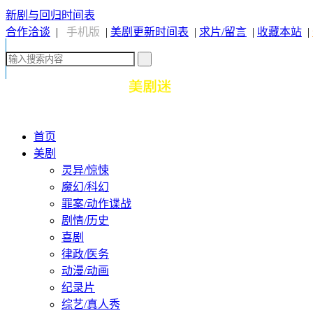
新剧与回归时间表
合作洽谈
|
手机版
|
美剧更新时间表
|
求片/留言
|
收藏本站
|
首页
美剧
灵异/惊悚
魔幻/科幻
罪案/动作谍战
剧情/历史
喜剧
律政/医务
动漫/动画
纪录片
综艺/真人秀