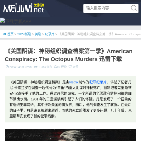
首页
>
2024新剧
>
美剧
>
纪录片
> 《美国阴谋：神秘组织调查档案第一季》American Conspiracy:
《美国阴谋：神秘组织调查档案第一季》American
Conspiracy: The Octopus Murders 迅雷下载
2024/04/06 02:00
1,353 浏览
0 评论
0 赞
《美国阴谋：神秘组织调查档案》是由
Netflix
制作的
犯罪
纪录片
，讲述了记者丹
尼·卡索拉罗在调查一起代号为“章鱼”的重大阴谋时神秘死亡，摄影记者克里斯蒂
安·汉森接手了他的工作。通过丹尼的研究，一个所谓的全球政府监控网络的细
节浮出水面。1981 年的三重谋杀案引起了人们的怀疑，丹尼发现了一个扭曲的
有组织犯罪网络，其中涉及美国的情报界，随后，他的调查发生了转折。在最后
的日子里，丹尼离真相越来越近，而他的死亡却引发了更多问题，几十年后，克
里斯蒂安发现了新的犯罪线索。