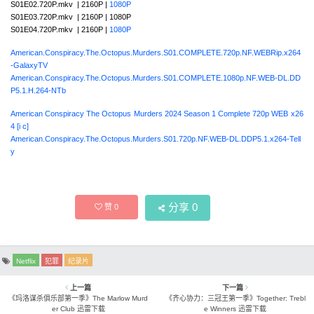
S01E02.720P.mkv | 2160P |
1080P
S01E03.720P.mkv | 2160P | 1080P
S01E04.720P.mkv | 2160P |
1080P
American.Conspiracy.The.Octopus.Murders.S01.COMPLETE.720p.NF.WEBRip.x264
-GalaxyTV
American.Conspiracy.The.Octopus.Murders.S01.COMPLETE.1080p.NF.WEB-DL.DD
P5.1.H.264-NTb
American Conspiracy The Octopus Murders 2024 Season 1 Complete 720p WEB x26
4 [i c]
American.Conspiracy.The.Octopus.Murders.S01.720p.NF.WEB-DL.DDP5.1.x264-Tell
y
分享
0
赞
0
Netflix
犯罪
纪录片
上一篇
下一篇
《玛洛谋杀俱乐部第一季》The Marlow Murd
《齐心协力：三冠王第一季》Together: Trebl
er Club 迅雷下载
e Winners 迅雷下载