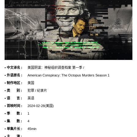
• 中文译名 :
美国阴谋：神秘组织调查档案 第一季 /
• 外语原名 :
American Conspiracy: The Octopus Murders Season 1
• 制作地区 :
美国
• 类 别 :
犯罪 / 纪录片
• 语 言 :
英语
• 首映时间 :
2024-02-28(美国)
• 季 数 :
1
• 集 数 :
4
• 单集片长 :
45min
• 主 演 :