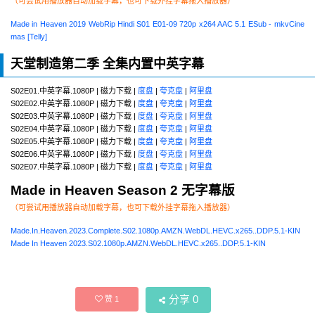
（可尝试用播放器自动加载字幕，也可下载外挂字幕拖入播放器）
Made in Heaven 2019 WebRip Hindi S01 E01-09 720p x264 AAC 5.1 ESub - mkvCine
mas [Telly]
天堂制造第二季 全集内置中英字幕
S02E01.中英字幕.1080P | 磁力下载 |
度盘
|
夸克盘
|
阿里盘
S02E02.中英字幕.1080P | 磁力下载 |
度盘
|
夸克盘
|
阿里盘
S02E03.中英字幕.1080P | 磁力下载 |
度盘
|
夸克盘
|
阿里盘
S02E04.中英字幕.1080P | 磁力下载 |
度盘
|
夸克盘
|
阿里盘
S02E05.中英字幕.1080P | 磁力下载 |
度盘
|
夸克盘
|
阿里盘
S02E06.中英字幕.1080P | 磁力下载 |
度盘
|
夸克盘
|
阿里盘
S02E07.中英字幕.1080P | 磁力下载 |
度盘
|
夸克盘
|
阿里盘
Made in Heaven Season 2 无字幕版
（可尝试用播放器自动加载字幕，也可下载外挂字幕拖入播放器）
Made.In.Heaven.2023.Complete.S02.1080p.AMZN.WebDL.HEVC.x265..DDP.5.1-KIN
Made In Heaven 2023.S02.1080p.AMZN.WebDL.HEVC.x265..DDP.5.1-KIN
分享
0
赞
1