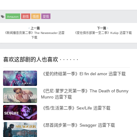
Amazon
剧情
情感
爱情
上一篇
下一篇
《新闻播音员第二季》The Newsreader 迅雷
《爱在俱乐部第一至二季》Kulüp 迅雷下载
下载
喜欢这部剧的人也喜欢 · · · · · ·
《爱的终结第一季》El fin del amor 迅雷下载
《巴尼·蒙罗之死第一季》The Death of Bunny
Munro 迅雷下载
《性/生活第二季》Sex/Life 迅雷下载
《昂首阔步第一季》Swagger 迅雷下载