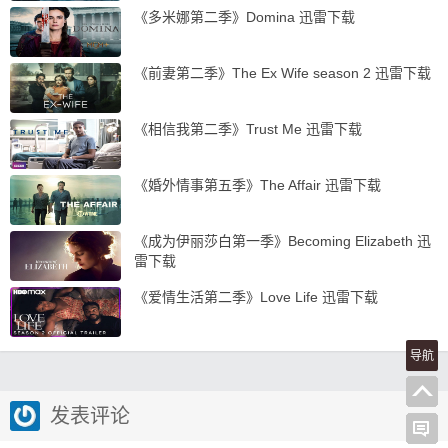
《多米娜第二季》Domina 迅雷下载
《前妻第二季》The Ex Wife season 2 迅雷下载
《相信我第二季》Trust Me 迅雷下载
《婚外情事第五季》The Affair 迅雷下载
《成为伊丽莎白第一季》Becoming Elizabeth 迅
雷下载
《爱情生活第二季》Love Life 迅雷下载
导航
发表评论