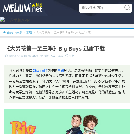
首页
>
美剧
>
喜剧
> 《大男孩第一至三季》Big Boys 迅雷下载
《大男孩第一至三季》Big Boys 迅雷下载
2025/05/06 18:26
3,034 浏览
0 评论
1 赞
《大男孩》是由
Channel 4
制作的
喜剧
剧集，讲述获得新闻奖学金的19岁杰克，
性格内向、害羞，他对父亲的去世感到悲痛，而且不习惯大学繁重的社交生活，
在父亲去世后推迟了一年的大学入学时间，并发现自己与 25 岁的成熟学生丹尼
因为一次管理错误导致两人住在一个​​废弃的棚屋里。在校园，丹尼热衷于晚上外
出与女学生搭讪，在他试图带杰克参加新生活动，将杰克拖出他的舒适区，但杰
克的搭讪尝试却大错特错，让他首次探索自己的性取向。