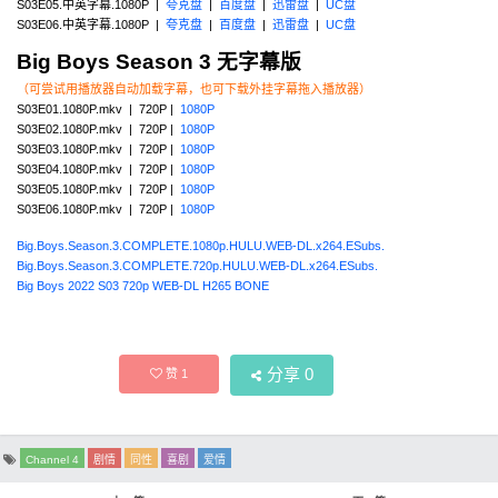
S03E05.中英字幕.1080P |
夸克盘
|
百度盘
|
迅雷盘
|
UC盘
S03E06.中英字幕.1080P |
夸克盘
|
百度盘
|
迅雷盘
|
UC盘
Big Boys Season 3 无字幕版
（可尝试用播放器自动加载字幕，也可下载外挂字幕拖入播放器）
S03E01.1080P.mkv | 720P |
1080P
S03E02.1080P.mkv | 720P |
1080P
S03E03.1080P.mkv | 720P |
1080P
S03E04.1080P.mkv | 720P |
1080P
S03E05.1080P.mkv | 720P |
1080P
S03E06.1080P.mkv | 720P |
1080P
Big.Boys.Season.3.COMPLETE.1080p.HULU.WEB-DL.x264.ESubs.
Big.Boys.Season.3.COMPLETE.720p.HULU.WEB-DL.x264.ESubs.
Big Boys 2022 S03 720p WEB-DL H265 BONE
分享
0
赞
1
Channel 4
剧情
同性
喜剧
爱情