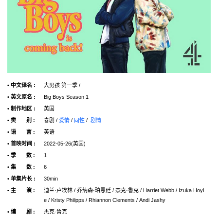
• 中文译名 :
大男孩 第一季 /
• 英文原名 :
Big Boys Season 1
• 制作地区 :
英国
• 类 别 :
喜剧 /
爱情
/
同性
/
剧情
• 语 言 :
英语
• 首映时间 :
2022-05-26(英国)
• 季 数 :
1
• 集 数 :
6
• 单集片长 :
30min
• 主 演 :
迪兰·卢埃林 / 乔纳森·珀恩廷 / 杰克·鲁克 / Harriet Webb / Izuka Hoyl
e / Kristy Philipps / Rhiannon Clements / Andi Jashy
• 编 剧 :
杰克·鲁克