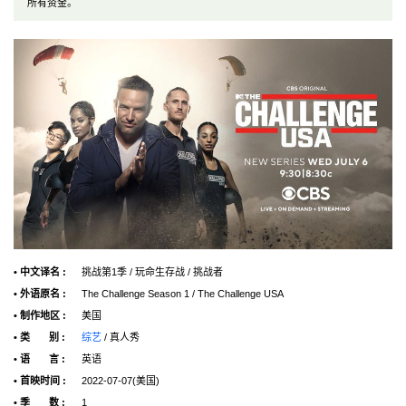
所有资金。
• 中文译名 :
挑战第1季 / 玩命生存战 / 挑战者
• 外语原名 :
The Challenge Season 1 / The Challenge USA
• 制作地区 :
美国
• 类 别 :
综艺
/ 真人秀
• 语 言 :
英语
• 首映时间 :
2022-07-07(美国)
• 季 数 :
1