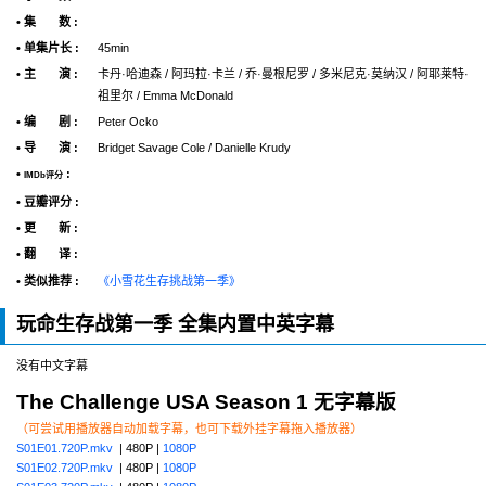
• 集 数 :
• 单集片长 :
45min
• 主 演 :
卡丹·哈迪森 / 阿玛拉·卡兰 / 乔·曼根尼罗 / 多米尼克·莫纳汉 / 阿耶莱特·
祖里尔 / Emma McDonald
• 编 剧 :
Peter Ocko
• 导 演 :
Bridget Savage Cole / Danielle Krudy
•
:
IMDb评分
• 豆瓣评分 :
• 更 新 :
• 翻 译 :
• 类似推荐 :
《小雪花生存挑战第一季》
玩命生存战第一季 全集内置中英字幕
没有中文字幕
The Challenge USA Season 1 无字幕版
（可尝试用播放器自动加载字幕，也可下载外挂字幕拖入播放器）
S01E01.720P.mkv
| 480P |
1080P
S01E02.720P.mkv
| 480P |
1080P