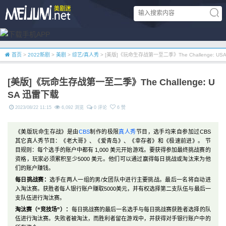
首页
>
2022新剧
>
美剧
>
综艺/真人秀
> [美版]《玩命生存战第一至二季》The Challenge: US
[美版]《玩命生存战第一至二季》The Challenge: U
SA 迅雷下载
2023/08/22 11:15
6,092 浏览
0 评论
6 赞
《美版玩命生存战》是由
CBS
制作的极限
真人秀
节目，选手均来自参加过CBS
其它真人秀节目：《老大哥》、《爱青岛》、《幸存者》和《极速前进》。 节
目规则：每个选手的账户中都有 1,000 美元开始游戏。要获得参加最终挑战赛的
资格，玩家必须累积至少5000 美元。他们可以通过赢得每日挑战或淘汰来为他
们的账户赚钱。
每日挑战赛：
选手在两人一组的男/女团队中进行主要挑战。最后一名将自动进
入淘汰赛。获胜者每人银行账户赚取5000美元，并有权选择第二支队伍与最后一
支队伍进行淘汰赛。
淘汰赛（“竞技场”）：
每日挑战赛的最后一名选手与每日挑战赛获胜者选择的队
伍进行淘汰赛。失败者被淘汰，而胜利者留在游戏中，并获得对手银行账户中的