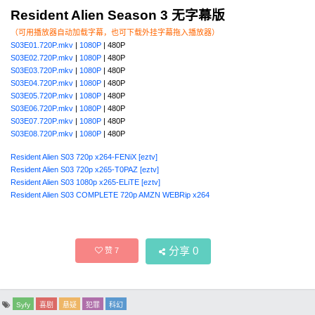
Resident Alien Season 3 无字幕版
（可用播放器自动加载字幕，也可下载外挂字幕拖入播放器）
S03E01.720P.mkv
|
1080P
| 480P
S03E02.720P.mkv
|
1080P
| 480P
S03E03.720P.mkv
|
1080P
| 480P
S03E04.720P.mkv
|
1080P
| 480P
S03E05.720P.mkv
|
1080P
| 480P
S03E06.720P.mkv
|
1080P
| 480P
S03E07.720P.mkv
|
1080P
| 480P
S03E08.720P.mkv
|
1080P
| 480P
Resident Alien S03 720p x264-FENiX [eztv]
Resident Alien S03 720p x265-T0PAZ [eztv]
Resident Alien S03 1080p x265-ELiTE [eztv]
Resident Alien S03 COMPLETE 720p AMZN WEBRip x264
分享
0
赞
7
Syfy
喜剧
悬疑
犯罪
科幻