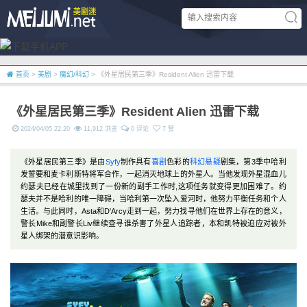
首页
>
美剧
>
魔幻/科幻
> 《外星居民第三季》Resident Alien 迅雷下载
《外星居民第三季》Resident Alien 迅雷下载
2024/04/05 22:20
11,912 浏览
0 评论
7 赞
《外星居民第三季》是由
Syfy
制作具有
喜剧
色彩的
科幻
悬疑
剧集，第3季中哈利
发誓要和麦卡利斯特将军合作，一起消灭地球上的外星人。当他发现外星混血儿
约瑟夫已经在城里找到了一份新的副手工作时,这项任务就变得更加困难了。约
瑟夫并不是哈利的唯一障碍，当哈利第一次坠入爱河时，他努力平衡任务和个人
生活。与此同时，Asta和D'Arcy走到一起，努力找寻他们在世界上存在的意义，
警长Mike和副警长Liv继续查寻谁杀害了外星人追踪者，本和凯特被迫应对被外
星人绑架的潜意识影响。