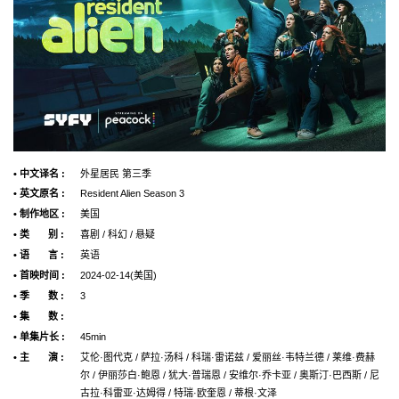
• 中文译名 :
外星居民 第三季
• 英文原名 :
Resident Alien Season 3
• 制作地区 :
美国
• 类 别 :
喜剧 / 科幻 / 悬疑
• 语 言 :
英语
• 首映时间 :
2024-02-14(美国)
• 季 数 :
3
• 集 数 :
• 单集片长 :
45min
• 主 演 :
艾伦·图代克 / 萨拉·汤科 / 科瑞·雷诺兹 / 爱丽丝·韦特兰德 / 莱维·费赫
尔 / 伊丽莎白·鲍恩 / 犹大·普瑞恩 / 安维尔·乔卡亚 / 奥斯汀·巴西斯 / 尼
古拉·科雷亚·达姆得 / 特瑞·欧奎恩 / 蒂根·文泽