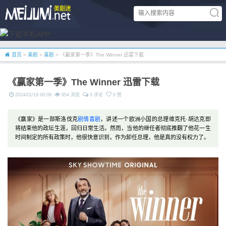
首页
>
美剧
>
喜剧
> 《赢家第一季》The Winner 迅雷下载
《赢家第一季》The Winner 迅雷下载
2024/01/19 00:09
954 浏览
0 评论
0 赞
《赢家》是一部斯洛伐克
剧情
喜剧
，讲述一个欧洲小国的总理维克托·胡达克即
将结束他的政坛生涯，回归日常生活。然而，当他的继任者彻底推翻了他花一生
时间制定的所有政策时，他很快意识到，作为卸任总理，他是真的没有权力了。