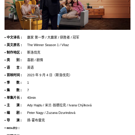
• 中文译名 :
赢家 第一季 / 大赢家 / 获胜者 / 冠军
• 英文原名 :
The Winner Season 1 / Vítaz
• 制作地区 :
斯洛伐克
• 类 别 :
喜剧 / 剧情
• 语 言 :
英语
• 首映时间 :
2023 年 9 月 4 日（斯洛伐克）
• 季 数 :
1
• 集 数 :
7
• 单集片长 :
40min
• 主 演 :
Ady Hajdu / 米兰·翁德拉克 / Ivana Chýlková
• 编 剧 :
Peter Nagy / Zuzana Dzurindová
• 导 演 :
扬·霍布雷克
•
:
IMDb评分