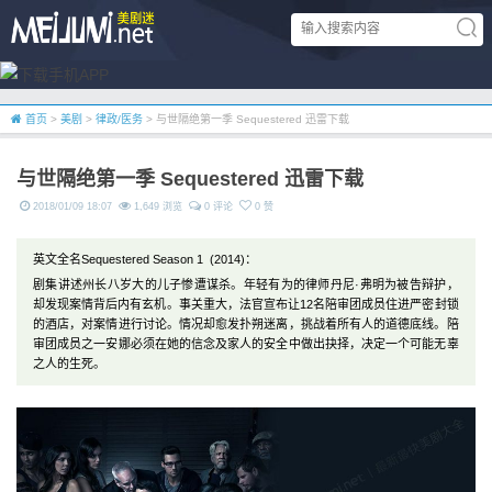
首页
>
美剧
>
律政/医务
> 与世隔绝第一季 Sequestered 迅雷下载
与世隔绝第一季 Sequestered 迅雷下载
2018/01/09 18:07
1,649 浏览
0 评论
0 赞
英文全名Sequestered Season 1 (2014)：
剧集讲述州长八岁大的儿子惨遭谋杀。年轻有为的律师丹尼·弗明为被告辩护，
却发现案情背后内有玄机。事关重大，法官宣布让12名陪审团成员住进严密封锁
的酒店，对案情进行讨论。情况却愈发扑朔迷离，挑战着所有人的道德底线。陪
审团成员之一安娜必须在她的信念及家人的安全中做出抉择，决定一个可能无辜
之人的生死。