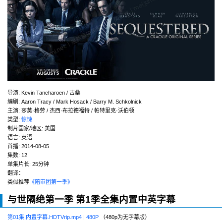
导演
:
Kevin Tancharoen / 古桑
编剧
:
Aaron Tracy / Mark Hosack / Barry M. Schkolnick
主演
:
莎莫·格劳 / 杰西·布拉德福特 / 帕特里克·沃伯顿
类型:
惊悚
制片国家/地区:
美国
语言:
英语
首播:
2014-08-05
集数:
12
单集片长:
25分钟
翻译：
类似推荐
《陪审团第一季》
与世隔绝第一季
第1季全集内置中英字幕
第01集.内置字幕.HDTVrip.mp4
|
480P
（480p为无字幕版）