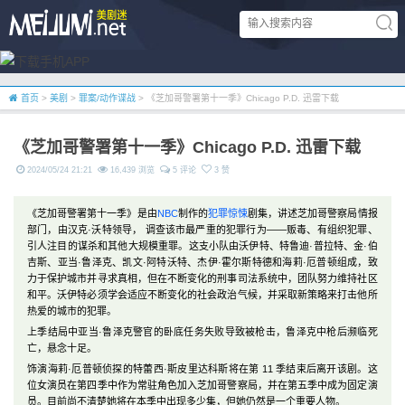
首页
>
美剧
>
罪案/动作谍战
> 《芝加哥警署第十一季》Chicago P.D. 迅雷下载
《芝加哥警署第十一季》Chicago P.D. 迅雷下载
2024/05/24 21:21
16,439 浏览
5 评论
3 赞
《芝加哥警署第十一季》是由
NBC
制作的
犯罪
惊悚
剧集，讲述芝加哥警察局情报
部门，由汉克·沃特领导， 调查该市最严重的犯罪行为——贩毒、有组织犯罪、
引人注目的谋杀和其他大规模重罪。这支小队由沃伊特、特鲁迪·普拉特、金·伯
吉斯、亚当·鲁泽克、凯文·阿特沃特、杰伊·霍尔斯特德和海莉·厄普顿组成，致
力于保护城市并寻求真相，但在不断变化的刑事司法系统中，团队努力维持社区
和平。沃伊特必须学会适应不断变化的社会政治气候，并采取新策略来打击他所
热爱的城市的犯罪。
上季结局中亚当·鲁泽克警官的卧底任务失败导致被枪击，鲁泽克中枪后濒临死
亡，悬念十足。
饰演海莉·厄普顿侦探的特蕾西·斯皮里达科斯将在第 11 季结束后离开该剧。这
位女演员在第四季中作为常驻角色加入芝加哥警察局，并在第五季中成为固定演
员。目前尚不清楚她将在本季中出现多少集，但她仍然是一个重要人物。