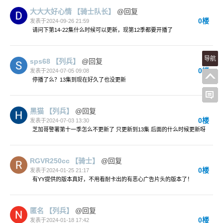
大大大好心情
【骑士队长】
@回复
0楼
发表于2024-09-26 21:59
请问下第14-22集什么时候可以更新，现第12季都要开播了
导航
sps68
【列兵】
@回复
0楼
发表于2024-07-05 09:08
停播了么？13集到现在好久了也没更新
黑猫
【列兵】
@回复
0楼
发表于2024-07-03 13:30
芝加哥警署第十一季怎么不更新了 只更新到13集 后面的什么时候更新呀
RGVR250cc
【骑士】
@回复
0楼
发表于2024-01-25 21:17
有YY提供的版本真好，不用看耐卡出的有恶心广告片头的版本了！
匿名
【列兵】
@回复
0楼
发表于2024-01-18 17:42