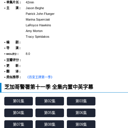
• 单集片长 :
42min
• 主 演 :
Jason Beghe
Patrick John Flueger
Marina Squerciati
LaRoyce Hawkins
Amy Morton
Tracy Spiridakos
• 编 剧 :
• 导 演 :
•
:
8.0
IMDb评分
• 豆瓣评分 :
• 更 新 :
• 翻 译 :
• 类似推荐 :
《百变王牌第一季》
芝加哥警署第十一季 全集内置中英字幕
第01集
第02集
第03集
第04集
第05集
第06集
第07集
第08集
第09集