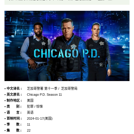
• 中文译名 :
芝加哥警署 第十一季 / 芝加哥警局
• 英文原名 :
Chicago P.D. Season 11
• 制作地区 :
美国
• 类 别 :
犯罪 / 惊悚
• 语 言 :
英语
• 首映时间 :
2024-01-17(美国)
• 季 数 :
11
• 集 数 :
22