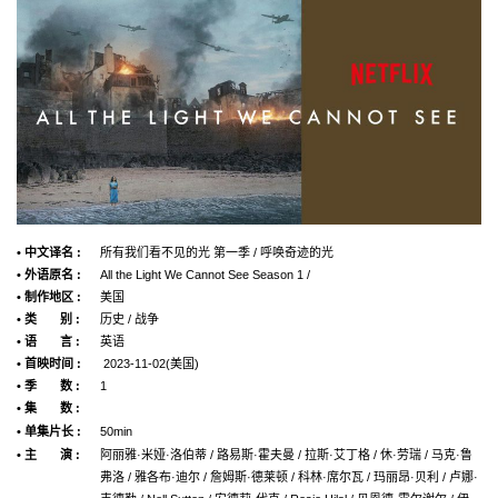
• 中文译名 :
所有我们看不见的光 第一季 / 呼唤奇迹的光
• 外语原名 :
All the Light We Cannot See Season 1 /
• 制作地区 :
美国
• 类 别 :
历史 / 战争
• 语 言 :
英语
• 首映时间 :
2023-11-02(美国)
• 季 数 :
1
• 集 数 :
• 单集片长 :
50min
• 主 演 :
阿丽雅·米娅·洛伯蒂 / 路易斯·霍夫曼 / 拉斯·艾丁格 / 休·劳瑞 / 马克·鲁
弗洛 / 雅各布·迪尔 / 詹姆斯·德莱顿 / 科林·席尔瓦 / 玛丽昂·贝利 / 卢娜·