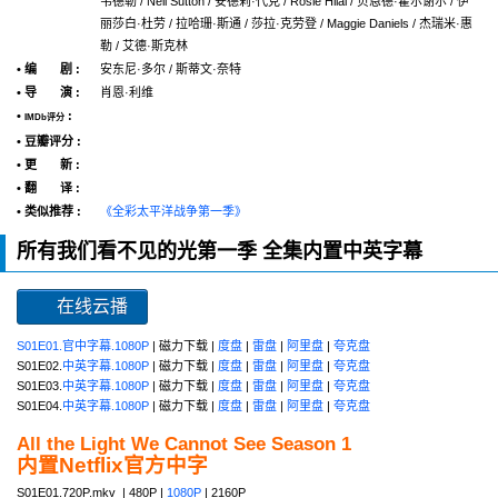
韦德勒 / Nell Sutton / 安德莉·代克 / Rosie Hilal / 贝恩德·霍尔谢尔 / 伊
丽莎白·杜劳 / 拉哈珊·斯通 / 莎拉·克劳登 / Maggie Daniels / 杰瑞米·惠
勒 / 艾德·斯克林
• 编 剧 :
安东尼·多尔 / 斯蒂文·奈特
• 导 演 :
肖恩·利维
•
:
IMDb评分
• 豆瓣评分 :
• 更 新 :
• 翻 译 :
• 类似推荐 :
《全彩太平洋战争第一季》
所有我们看不见的光第一季 全集内置中英字幕
在线云播
S01E01.官中字幕.1080P
| 磁力下载 |
度盘
|
雷盘
|
阿里盘
|
夸克盘
S01E02.
中英字幕.1080P
| 磁力下载 |
度盘
|
雷盘
|
阿里盘
|
夸克盘
S01E03.
中英字幕.1080P
| 磁力下载 |
度盘
|
雷盘
|
阿里盘
|
夸克盘
S01E04.
中英字幕.1080P
| 磁力下载 |
度盘
|
雷盘
|
阿里盘
|
夸克盘
All the Light We Cannot See Season 1
内置Netflix官方中字
S01E01.720P.mkv | 480P |
1080P
| 2160P