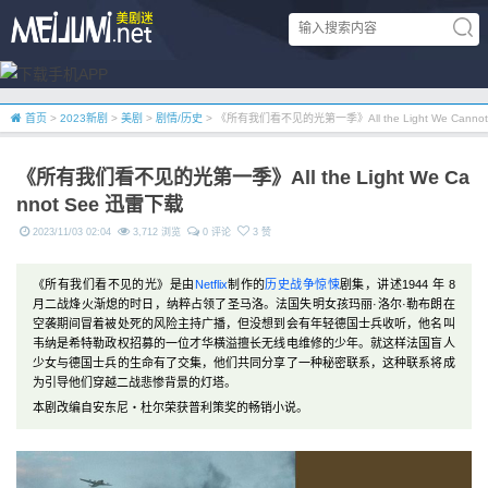
首页
>
2023新剧
>
美剧
>
剧情/历史
> 《所有我们看不见的光第一季》All the Light We Canno
《所有我们看不见的光第一季》All the Light We Ca
nnot See 迅雷下载
2023/11/03 02:04
3,712 浏览
0 评论
3 赞
《所有我们看不见的光》是由
Netflix
制作的
历史
战争
惊悚
剧集，讲述1944 年 8
月二战烽火渐熄的时日，纳粹占领了圣马洛。法国失明女孩玛丽·洛尔·勒布朗在
空袭期间冒着被处死的风险主持广播，但没想到会有年轻德国士兵收听，他名叫
韦纳是希特勒政权招募的一位才华横溢擅长无线电维修的少年。就这样法国盲人
少女与德国士兵的生命有了交集，他们共同分享了一种秘密联系，这种联系将成
为引导他们穿越二战悲惨背景的灯塔。
本剧改编自安东尼‧杜尔荣获普利策奖的畅销小说。