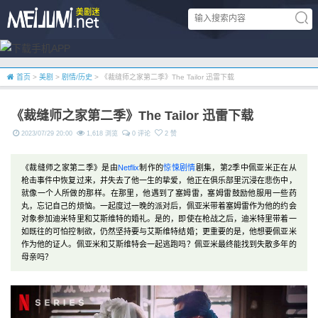
首页
>
美剧
>
剧情/历史
> 《裁缝师之家第二季》The Tailor 迅雷下载
《裁缝师之家第二季》The Tailor 迅雷下载
2023/07/29 20:00
1,618 浏览
0 评论
2 赞
《裁缝师之家第二季》是由
Netflix
制作的
惊悚
剧情
剧集，第2季中佩亚米正在从
枪击事件中恢复过来，并失去了他一生的挚爱，他正在俱乐部里沉浸在悲伤中，
就像一个人所做的那样。在那里，他遇到了塞姆雷，塞姆雷鼓励他服用一些药
丸，忘记自己的烦恼。一起度过一晚的派对后，佩亚米带着塞姆雷作为他的约会
对象参加迪米特里和艾斯维特的婚礼。是的，即使在枪战之后，迪米特里带着一
如既往的可怕控制欲，仍然坚持要与艾斯维特结婚；更重要的是，他想要佩亚米
作为他的证人。佩亚米和艾斯维特会一起逃跑吗？佩亚米最终能找到失散多年的
母亲吗？