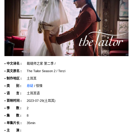
• 中文译名 :
裁缝师之家 第二季 /
• 英文原名 :
The Tailor Season 2 / Terzi
• 制作地区 :
土耳其
• 类 别 :
悬疑
/ 惊悚
• 语 言 :
土耳其语
• 首映时间 :
2023-07-29(土耳其)
• 季 数 :
2
• 集 数 :
8
• 单集片长 :
35min
• 主 演 :