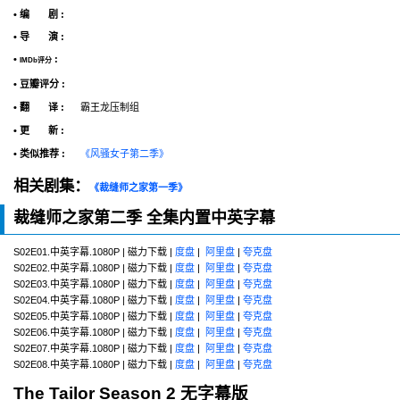
• 编 剧 :
• 导 演 :
•
:
IMDb评分
• 豆瓣评分 :
• 翻 译 :
霸王龙压制组
• 更 新 :
• 类似推荐 :
《风骚女子第二季》
相关剧集：
《裁缝师之家第一季》
裁缝师之家第二季 全集内置中英字幕
S02E01.中英字幕.1080P | 磁力下载 |
度盘
|
阿里盘
|
夸克盘
S02E02.中英字幕.1080P | 磁力下载 |
度盘
|
阿里盘
|
夸克盘
S02E03.中英字幕.1080P | 磁力下载 |
度盘
|
阿里盘
|
夸克盘
S02E04.中英字幕.1080P | 磁力下载 |
度盘
|
阿里盘
|
夸克盘
S02E05.中英字幕.1080P | 磁力下载 |
度盘
|
阿里盘
|
夸克盘
S02E06.中英字幕.1080P | 磁力下载 |
度盘
|
阿里盘
|
夸克盘
S02E07.中英字幕.1080P | 磁力下载 |
度盘
|
阿里盘
|
夸克盘
S02E08.中英字幕.1080P | 磁力下载 |
度盘
|
阿里盘
|
夸克盘
The Tailor Season 2 无字幕版