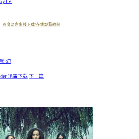
axyTV
丨
百度网盘离线下载/在线观看教程
悚
科幻
nder 迅雷下载
下一篇