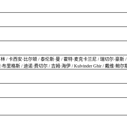
·布林 / 卡西安·比尔顿 / 泰伦斯·曼 / 霍特·麦克卡兰尼 / 瑞切尔·豪
斯 / 迪诺·费切尔 / 吉姆·海伊 / Kulvinder Ghir / 戴维·鲍尔斯 