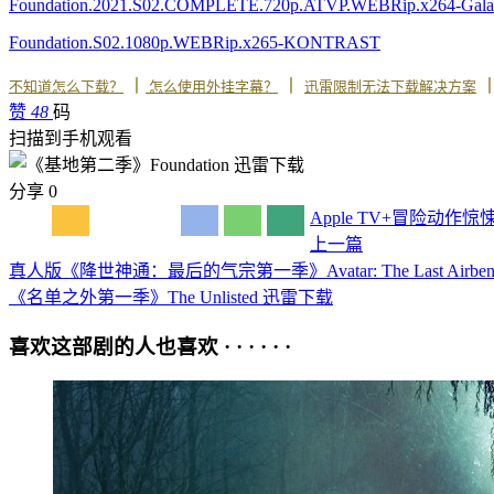
Foundation.2021.S02.COMPLETE.720p.ATVP.WEBRip.x264-Gal
Foundation.S02.1080p.WEBRip.x265-KONTRAST
丨
丨
不知道怎么下载？
怎么使用外挂字幕？
迅雷限制无法下载解决方案
赞
48
码
扫描到手机观看
分享
0
Apple TV+
冒险
动作
惊
上一篇
真人版《降世神通：最后的气宗第一季》Avatar: The Last Airbe
《名单之外第一季》The Unlisted 迅雷下载
喜欢这部剧的人也喜欢 · · · · · ·