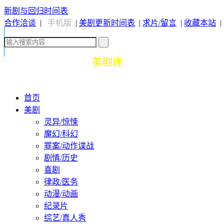
新剧与回归时间表
合作洽谈
|
手机版
|
美剧更新时间表
|
求片/留言
|
收藏本站
|
首页
美剧
灵异/惊悚
魔幻/科幻
罪案/动作谍战
剧情/历史
喜剧
律政/医务
动漫/动画
纪录片
综艺/真人秀