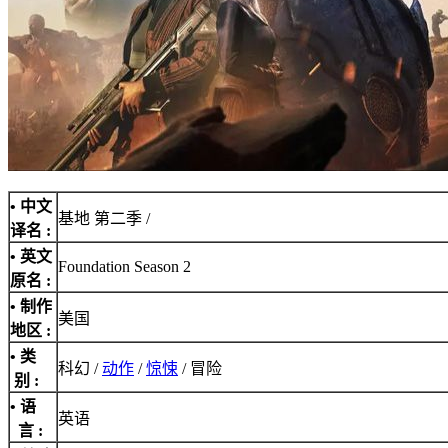
• 中文
基地 第二季 /
译名 :
• 英文
Foundation Season 2
原名 :
• 制作
美国
地区 :
• 类
科幻 /
动作
/
惊悚
/ 冒险
别 :
• 语
英语
言 :