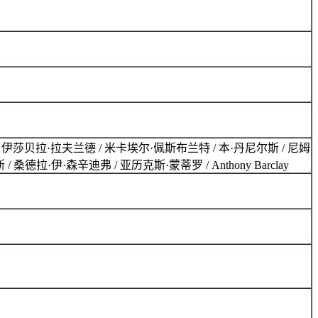
斯 / 伊莎贝拉·拉夫兰德 / 米卡埃尔·佩斯布兰特 / 本·丹尼尔斯 / 尼姆
/ 桑德拉·伊·森辛迪弗 / 亚历克斯·蒙蒂罗 / Anthony Barclay