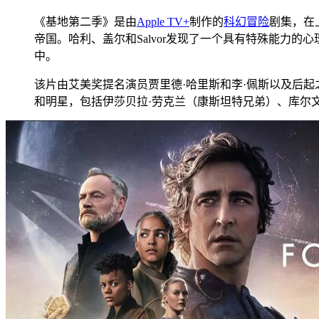
《基地第二季》是由
Apple TV+
制作的
科幻
冒险
剧集，在
帝国。哈利、盖尔和Salvor发现了一个具有特殊能力
中。
该片由艾美奖提名演员贾里德·哈里斯和李·佩斯以及后起
和明星，包括伊莎贝拉·劳克兰（康斯坦特兄弟）、库尔文