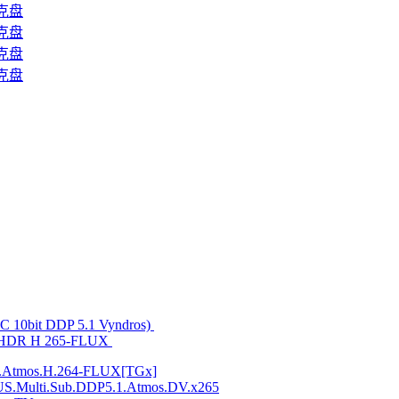
克盘
克盘
克盘
克盘
C 10bit DDP 5.1 Vyndros)
i HDR H 265-FLUX
.Atmos.H.264-FLUX[TGx]
S.Multi.Sub.DDP5.1.Atmos.DV.x265