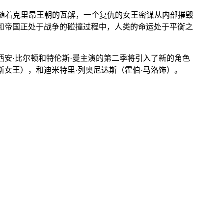
随着克里昂王朝的瓦解，一个复仇的女王密谋从内部摧毁
会和帝国正处于战争的碰撞过程中，人类的命运处于平衡之
西安·比尔顿和特伦斯·曼主演的第二季将引入了新的角色
斯女王），和迪米特里·列奥尼达斯（霍伯·马洛饰）。