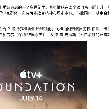
上季结束后的一个多世纪里，紧张情绪在整个银河系不断上升。
的心理学家群体，它有可能改变精神心理史本身。与此同时，基金
之秀卢·洛贝尔和莉亚·哈维领衔。同样由回归演员劳拉·伯恩、卡
德·吉尔（保利·维里索夫）、艾拉·雷·史密斯（云自治领的萨雷