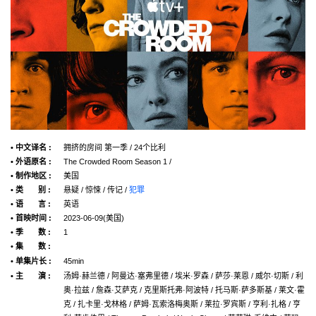
• 中文译名 :
拥挤的房间 第一季 / 24个比利
• 外语原名 :
The Crowded Room Season 1 /
• 制作地区 :
美国
• 类 别 :
悬疑 / 惊悚 / 传记 /
犯罪
• 语 言 :
英语
• 首映时间 :
2023-06-09(美国)
• 季 数 :
1
• 集 数 :
• 单集片长 :
45min
• 主 演 :
汤姆·赫兰德 / 阿曼达·塞弗里德 / 埃米·罗森 / 萨莎·莱恩 / 威尔·切斯 / 利
奥·拉兹 / 詹森·艾萨克 / 克里斯托弗·阿波特 / 托马斯·萨多斯基 / 莱文·霍
克 / 扎卡里·戈林格 / 萨姆·瓦索洛梅奥斯 / 莱拉·罗宾斯 / 亨利·扎格 / 亨