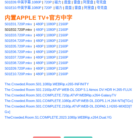
S01E09.中英字幕.1080P
|
720P
|
磁力
|
度盘
|
雷盘
|
阿里盘
|
夸克盘
S01E10.中英字幕.1080P
|
720P
|
磁力
|
度盘
|
雷盘
|
阿里盘
|
夸克盘
内置APPLE TV+官方中字
S01E01.720P.mkv
|
480P
|
1080P
|
2160P
S01E02.720P.mkv |
480P
|
1080P
|
2160P
S01E03.720P.mkv
|
480P
|
1080P
|
2160P
S01E04.720P.mkv
|
480P
|
1080P
|
2160P
S01E05.720P.mkv
|
480P
|
1080P
|
2160P
S01E06.720P.mkv
|
480P
|
1080P
|
2160P
S01E07.720P.mkv
|
480P
|
1080P
|
2160P
S01E08.720P.mkv
|
480P
|
1080P
|
2160P
S01E09.720P.mkv
|
480P
|
1080P
|
2160P
S01E10.720P.mkv
|
480P
|
1080P
|
2160P
The.Crowded.Room.S01.1080p.WEBRip.x265-INFINITY
The Crowded Room S01 2160p ATVP WEB-DL DDP 5.1 Atmos DV HDR H.265-FLUX
The.Crowded.Room.S01.COMPLETE.720p.ATVP.WEBRip.x264-GalaxyTV
The.Crowded.Room.S01.COMPLETE.1080p.ATVP.WEB-DL.DDP5.1.H.264-NTb[TGx]
The.Crowded.Room.S01.COMPLETE.2160p.ATVP.WEB-DL.DDPA5.1.H265-MIXED[T
Gx]
TheCrowded.Room.S1.COMPLETE.2023.1080p.WEBRip.x264.Dual.YG