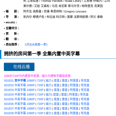
利·艾肯伯里 / Thomas Parobek / Nuala Cleary / 艾芙琳·乔维内 / 艾玛·
莱尔德 / 艾娃·艾森松 / 马克·肯尼斯·斯马尔茨 / 帕特里克·克莱因
• 编 剧 :
阿齐瓦·高斯曼 / 苏珊·希思柯特 / Gregory Lessans
• 导 演 :
凯内尔·穆德卢佐 / 布拉迪·科贝特 / 莫娜·法斯特欧德 / 阿兰·泰勒
•
:
IMDb评分
• 豆瓣评分 :
• 更 新 :
• 翻 译 :
• 类似推荐 :
《浮出水面第一季》
拥挤的房间第一季 全集内置中英字幕
在线云播
1080P/720P为内置官中资源，磁力为擦枪字幕组资源
S01E01.
官中字幕
.1080P
|
720P
|
磁力
|
度盘
|
雷盘
|
阿里盘
|
夸克盘
S01E02.中英字幕.1080P
|
720P
|
磁力
|
度盘
|
雷盘
|
阿里盘
|
夸克盘
S01E03.中英字幕.1080P
|
720P
|
磁力
|
度盘
|
雷盘
|
阿里盘
|
夸克盘
S01E04.中英字幕.1080P
|
720P
|
磁力|
度盘
|
雷盘
|
阿里盘
|
夸克盘
S01E05.中英字幕.1080P
|
720P
|
磁力
|
度盘
|
雷盘
|
阿里盘
|
夸克盘
S01E06.中英字幕.1080P
|
720P
|
磁力
|
度盘
|
雷盘
|
阿里盘
|
夸克盘
S01E07.中英字幕.1080P
|
720P
|
磁力
|
度盘
|
雷盘
|
阿里盘
|
夸克盘
S01E08.中英字幕.1080P
|
720P
|
磁力
|
度盘
|
雷盘
|
阿里盘
|
夸克盘