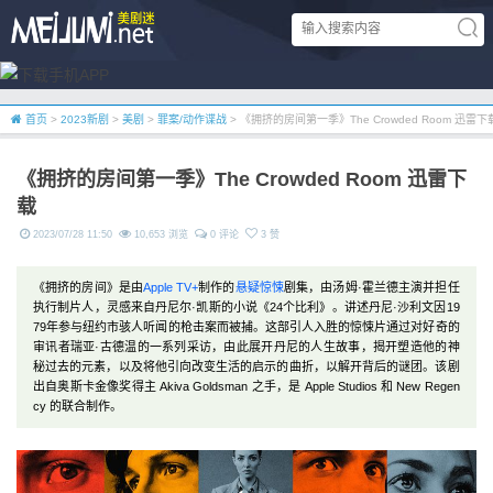
首页
>
2023新剧
>
美剧
>
罪案/动作谍战
> 《拥挤的房间第一季》The Crowded Room 迅雷下
《拥挤的房间第一季》The Crowded Room 迅雷下
载
2023/07/28 11:50
10,653 浏览
0 评论
3 赞
《拥挤的房间》是由
Apple TV+
制作的
悬疑
惊悚
剧集，由汤姆·霍兰德主演并担任
执行制片人，灵感来自丹尼尔·凯斯的小说《24个比利》。讲述丹尼·沙利文因19
79年参与纽约市骇人听闻的枪击案而被捕。这部引人入胜的惊悚片通过对好奇的
审讯者瑞亚·古德温的一系列采访，由此展开丹尼的人生故事，揭开塑造他的神
秘过去的元素，以及将他引向改变生活的启示的曲折，以解开背后的谜团。该剧
出自奥斯卡金像奖得主 Akiva Goldsman 之手，是 Apple Studios 和 New Regen
cy 的联合制作。