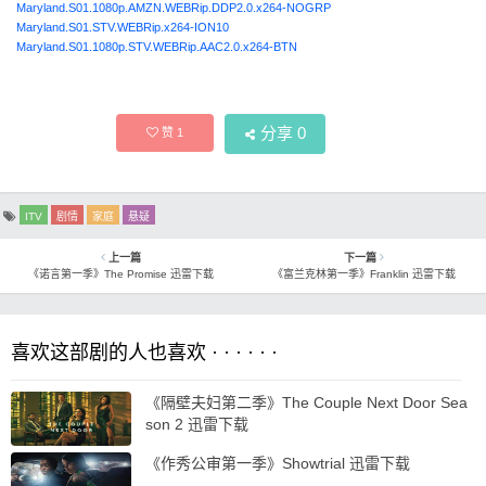
Maryland.S01.1080p.AMZN.WEBRip.DDP2.0.x264-NOGRP
Maryland.S01.STV.WEBRip.x264-ION10
Maryland.S01.1080p.STV.WEBRip.AAC2.0.x264-BTN
分享
0
赞
1
ITV
剧情
家庭
悬疑
上一篇
下一篇
《诺言第一季》The Promise 迅雷下载
《富兰克林第一季》Franklin 迅雷下载
喜欢这部剧的人也喜欢 · · · · · ·
《隔壁夫妇第二季》The Couple Next Door Sea
son 2 迅雷下载
《作秀公审第一季》Showtrial 迅雷下载