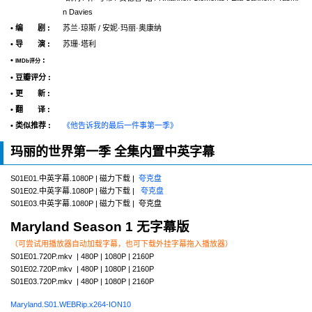
n Davies
• 编 剧 :
苏兰·琼斯 / 安妮·玛丽·奥康纳
• 导 演 :
苏珊·塔利
•
:
IMDb评分
• 豆瓣评分 :
• 更 新 :
• 翻 译 :
• 类似推荐 :
《他告诉我的最后一件事第一季》
玛丽的世界第一季 全集内置中英字幕
S01E01.中英字幕.1080P | 磁力下载 |
夸克盘
S01E02.中英字幕.1080P | 磁力下载 |
夸克盘
S01E03.中英字幕.1080P | 磁力下载 | 夸克盘
Maryland Season 1 无字幕版
（可尝试用播放器自动加载字幕，也可下载外挂字幕拖入播放器）
S01E01.720P.mkv | 480P | 1080P | 2160P
S01E02.720P.mkv | 480P | 1080P | 2160P
S01E03.720P.mkv | 480P | 1080P | 2160P
Maryland.S01.WEBRip.x264-ION10