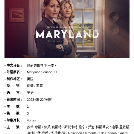
• 中文译名 :
玛丽的世界 第一季 /
• 外语原名 :
Maryland Season 1 /
• 制作地区 :
英国
• 类 别 :
剧情 / 家庭
• 语 言 :
英语
• 首映时间 :
2023-05-22(英国)
• 季 数 :
1
• 集 数 :
3
• 单集片长 :
45min
• 主 演 :
苏兰·琼斯 / 伊芙·贝斯特 / 斯托卡特·詹宁 / 乔治·科斯蒂安 / 迪恩·里侬斯
·凯利 / 休·夸希 / 安德鲁·诺 / Rhiannon Clements / Ella Cannon / Yasmi