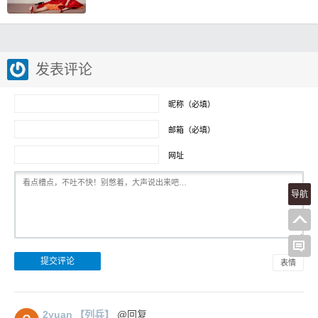
发表评论
昵称（必填）
邮箱（必填）
网址
导航
表情
2yuan
【列兵】
@回复