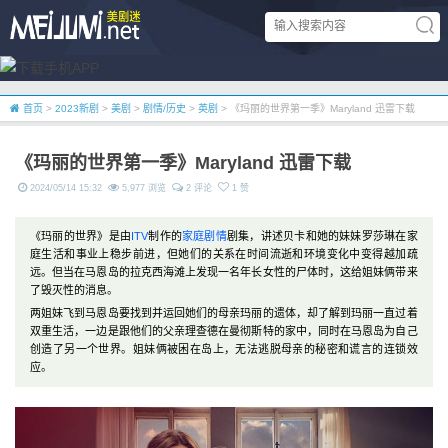
首页
>
2023新剧
>
美剧
>
剧情/历史
>
英剧
> 《玛丽的世界第一季》Maryland 迅雷下载
《玛丽的世界第一季》Maryland 迅雷下载
2024/05/14 15:32
5,977 浏览
2 评论
1 赞
《玛丽的世界》是由
ITV
制作的
家庭
剧情
剧集，讲述贝卡和她的妹妹罗莎琳在家
庭生活和事业上稳步前进，但她们的关系在时间流逝和环境变化中变得越加疏
远。但当在马恩岛的拉克西海滩上发现一名年长女性的尸体时，这给姐妹俩带来
了毁灭性的消息。
两姐妹飞到马恩岛要找到并运回她们的母亲玛丽的遗体，却了解到玛丽一直过着
双重生活，一边是跟他们的父亲理查德在曼彻斯特的家中，同时在马恩岛为自己
创造了另一个世界。姐妹俩被困在岛上，无法逃脱母亲的秘密和谎言的连锁效
应。