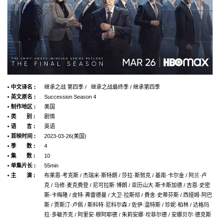
• 中文译名 :
继承之战 第四季 / 继承之战最终季 / 继承第四季
• 英文原名 :
Succession Season 4
• 制作地区 :
美国
• 类 别 :
剧情
• 语 言 :
英语
• 首映时间 :
2023-03-26(美国)
• 季 数 :
4
• 集 数 :
10
• 单集片长 :
55min
• 主 演 :
布莱恩·考克斯 / 杰瑞米·斯特朗 / 莎拉·斯努克 / 基南·卡尔金 / 阿兰·卢
克 / 马修·麦克费登 / 尼可拉斯·博朗 / 亚历山大·斯卡斯加德 / 吉恩·史密
斯-卡梅隆 / 皮特·弗雷德曼 / 大卫·拉斯彻 / 费舍·史蒂芬斯 / 西娅姆·阿巴
斯 / 贾斯汀·卢佩 / 斯科特·尼科尔森 / 佐伊·温特斯 / 珍妮·柏林 / 达格玛
拉·多敏齐克 / 阿里安·穆阿耶德 / 朱莉安娜·坎菲尔德 / 安娜贝尔·德克斯