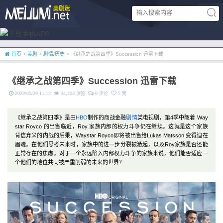
首页
>
美剧
>
剧情/历史
> 《继承之战第四季》Succession 迅雷下载
《继承之战第四季》Succession 迅雷下载
2023/05/29 11:12
34,203 浏览
0 评论
5 赞
《继承之战第四季》是由
HBO
制作的商战金融
剧情
类电视剧，第4季中随着 Way
star Royco 的出售临近，Roy 家族内部的权力斗争仍在继续。这就是这个家族
背信弃义的内战的后果，Waystar Royco即将被出售给Lukas Matsson 变得迫在
眉睫。在他们思考未来时，家族中的进一步分裂被激起，以及Roy家族是否还能
正常存在的焦虑。对于一个永远陷入内部权力斗争的家族来说，他们能否适应一
个他们的地位共同被严重削弱的未来的世界？