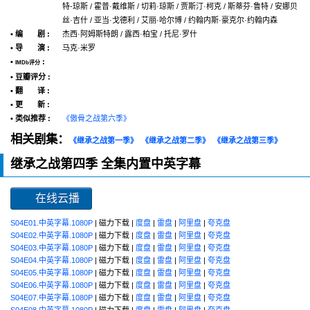
特-琼斯 / 霍普·戴维斯 / 切莉·琼斯 / 贾斯汀·柯克 / 斯蒂芬·鲁特 / 安娜贝
丝·吉什 / 亚当·戈德利 / 艾丽·哈尔博 / 约翰内斯·豪克尔·约翰内森
• 编 剧 :
杰西·阿姆斯特朗 / 露西·柏宝 / 托尼·罗什
• 导 演 :
马克·米罗
•
:
IMDb评分
• 豆瓣评分 :
• 翻 译 :
• 更 新 :
• 类似推荐 :
《傲骨之战第六季》
相关剧集：
《继承之战第一季》
《继承之战第二季》
《继承之战第三季》
继承之战第四季 全集内置中英字幕
在线云播
S04E01.中英字幕.1080P
| 磁力下载 |
度盘
|
雷盘
|
阿里盘
|
夸克盘
S04E02.中英字幕.1080P
| 磁力下载 |
度盘
|
雷盘
|
阿里盘
|
夸克盘
S04E03.中英字幕.1080P
| 磁力下载 |
度盘
|
雷盘
|
阿里盘
|
夸克盘
S04E04.中英字幕.1080P
| 磁力下载 |
度盘
|
雷盘
|
阿里盘
|
夸克盘
S04E05.中英字幕.1080P
| 磁力下载 |
度盘
|
雷盘
|
阿里盘
|
夸克盘
S04E06.中英字幕.1080P
| 磁力下载 |
度盘
|
雷盘
|
阿里盘
|
夸克盘
S04E07.中英字幕.1080P
| 磁力下载 |
度盘
|
雷盘
|
阿里盘
|
夸克盘