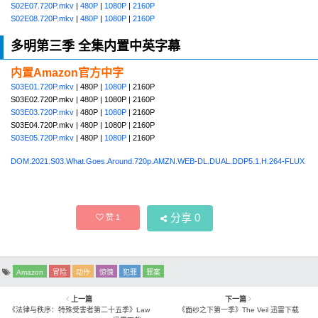
S02E07.720P.mkv
|
480P
|
1080P
|
2160P
S02E08.720P.mkv
|
480P
|
1080P
|
2160P
多明第三季 全集内置中英字幕
内置Amazon官方中字
S03E01.720P.mkv
| 480P |
1080P
| 2160P
S03E02.720P.mkv | 480P | 1080P | 2160P
S03E03.720P.mkv
| 480P |
1080P
| 2160P
S03E04.720P.mkv | 480P | 1080P | 2160P
S03E05.720P.mkv
| 480P |
1080P
| 2160P
DOM.2021.S03.What.Goes.Around.720p.AMZN.WEB-DL.DUAL.DDP5.1.H.264-FLUX
分享
0
赞
1
Amazon
冒险
动作
惊悚
犯罪
罪案
上一篇
下一篇
《法律与秩序：特殊受害者第二十五季》Law
《面纱之下第一季》The Veil 迅雷下载