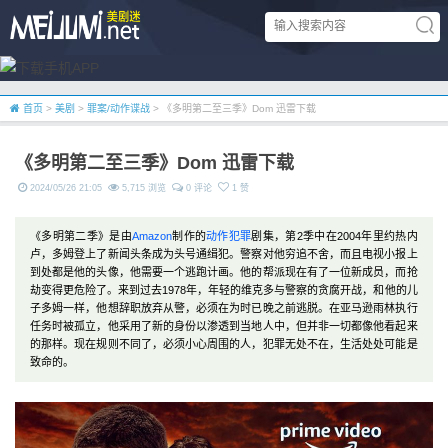
首页
>
美剧
>
罪案/动作谍战
> 《多明第二至三季》Dom 迅雷下载
《多明第二至三季》Dom 迅雷下载
2024/05/26 21:05
5,715 浏览
0 评论
1 赞
《多明第二季》是由
Amazon
制作的
动作
犯罪
剧集，第2季中在2004年里约热内
卢，多姆登上了新闻头条成为头号通缉犯。警察对他穷追不舍，而且电视小报上
到处都是他的头像，他需要一个逃跑计画。他的帮派现在有了一位新成员，而抢
劫变得更危险了。来到过去1978年，年轻的维克多与警察的贪腐开战，和他的儿
子多姆一样，他想辞职放弃从警，必须在为时已晚之前逃脱。在亚马逊雨林执行
任务时被孤立，他采用了新的身份以渗透到当地人中，但并非一切都像他看起来
的那样。现在规则不同了，必须小心周围的人，犯罪无处不在，生活处处可能是
致命的。