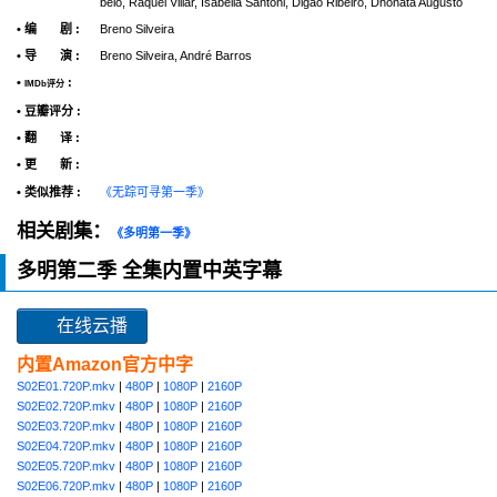
belo, Raquel Villar, Isabella Santoni, Digão Ribeiro, Dhonata Augusto
• 编 剧 :
Breno Silveira
• 导 演 :
Breno Silveira, André Barros
•
:
IMDb评分
• 豆瓣评分 :
• 翻 译 :
• 更 新 :
• 类似推荐 :
《无踪可寻第一季》
相关剧集：
《多明第一季》
多明第二季 全集内置中英字幕
在线云播
内置Amazon官方中字
S02E01.720P.mkv
|
480P
|
1080P
|
2160P
S02E02.720P.mkv
|
480P
|
1080P
|
2160P
S02E03.720P.mkv
|
480P
|
1080P
|
2160P
S02E04.720P.mkv
|
480P
|
1080P
|
2160P
S02E05.720P.mkv
|
480P
|
1080P
|
2160P
S02E06.720P.mkv
|
480P
|
1080P
|
2160P