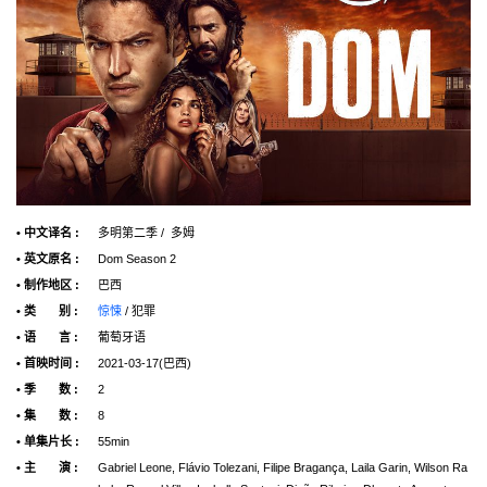
• 中文译名 :
多明第二季 / 多姆
• 英文原名 :
Dom Season 2
• 制作地区 :
巴西
• 类 别 :
惊悚
/ 犯罪
• 语 言 :
葡萄牙语
• 首映时间 :
2021-03-17(巴西)
• 季 数 :
2
• 集 数 :
8
• 单集片长 :
55min
• 主 演 :
Gabriel Leone, Flávio Tolezani, Filipe Bragança, Laila Garin, Wilson Ra