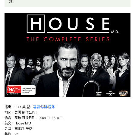
赞。
播出：FOX 类 型：
喜剧
/
悬疑
/
医务
地区：美国 制作公司：
语言：英语 首播日期：2004-11-16 周二
英文：House M.D
导演：布莱恩·辛格
集数：22