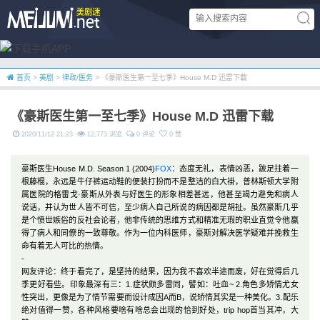
首页
>
美剧
>
律政/医务
> 《豪斯医生第一至七季》House M.D 迅雷下载
《豪斯医生第一至七季》House M.D 迅雷下载
2020/11/12 21:23
12,773 浏览
0 评论
0 赞
豪斯医生House M.D. Season 1 (2004)
FOX
：态度无礼，表情凶恶，跛足拄着一
根藤棍，永远是牛仔裤运动鞋的便装打扮而不是整洁的白大褂，普林斯顿大学附
属医院的格雷戈·豪斯从外表与好医生的形象相差甚远，他甚至竭力避免和病人
说话，并认为世人皆不可信，至少病人自己所说的病因都是胡扯。虽然豪斯几乎
是个愤世嫉俗的反社会论者，他非传统的思维方式和精准无瑕的职业直觉令他赢
得了病人和同僚的一致尊敬。作为一位内科医师，豪斯对解决医学疑难并挽救生
命有着无人可比的热情。
-
网友评论：终于看完了，是坚持的结果，因为我不喜欢半途而废，好在觉得后几
季更好看些。印象最深有三：1.症状颇多雷同，譬如：吐血~ 2.角色多矫情尤女
性突出，更像是为了情节需要而设计成因A而B，说矫情其实是一种美化。3.配乐
绝对值得一赞，各种风格要啥有啥总会出现的恰到好处，trip hop首当其冲，大