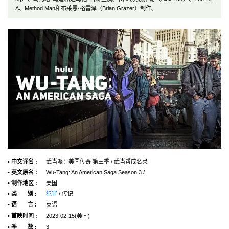
A、Method Man和布莱恩·格雷泽（Brian Grazer）制作。
• 中文译名 :
武当派：美国传奇 第三季 / 武当帮成名录
• 英文原名 :
Wu-Tang: An American Saga Season 3 /
• 制作地区 :
美国
• 类 别 :
犯罪
/ 传记
• 语 言 :
英语
• 首映时间 :
2023-02-15(美国)
• 季 数 :
3