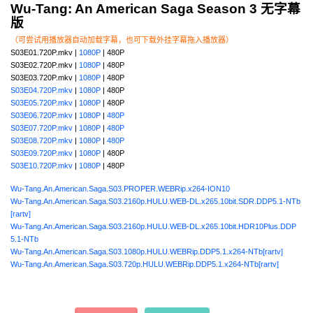
Wu-Tang: An American Saga Season 3 无字幕
版
（可尝试用播放器自动加载字幕，也可下载外挂字幕拖入播放器）
S03E01.720P.mkv |
1080P
| 480P
S03E02.720P.mkv |
1080P
| 480P
S03E03.720P.mkv |
1080P
| 480P
S03E04.720P.mkv
|
1080P
| 480P
S03E05.720P.mkv
|
1080P
| 480P
S03E06.720P.mkv
|
1080P
|
480P
S03E07.720P.mkv
|
1080P
|
480P
S03E08.720P.mkv
|
1080P
|
480P
S03E09.720P.mkv
|
1080P
| 480P
S03E10.720P.mkv
|
1080P
| 480P
Wu-Tang.An.American.Saga.S03.PROPER.WEBRip.x264-ION10
Wu-Tang.An.American.Saga.S03.2160p.HULU.WEB-DL.x265.10bit.SDR.DDP5.1-NTb
[rartv]
Wu-Tang.An.American.Saga.S03.2160p.HULU.WEB-DL.x265.10bit.HDR10Plus.DDP
5.1-NTb
Wu-Tang.An.American.Saga.S03.1080p.HULU.WEBRip.DDP5.1.x264-NTb[rartv]
Wu-Tang.An.American.Saga.S03.720p.HULU.WEBRip.DDP5.1.x264-NTb[rartv]