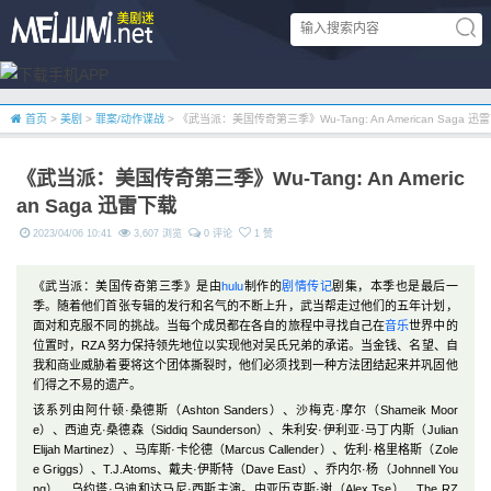
首页
>
美剧
>
罪案/动作谍战
> 《武当派：美国传奇第三季》Wu-Tang: An American Saga 迅
《武当派：美国传奇第三季》Wu-Tang: An Americ
an Saga 迅雷下载
2023/04/06 10:41
3,607 浏览
0 评论
1 赞
《武当派：美国传奇第三季》是由
hulu
制作的
剧情
传记
剧集，本季也是最后一
季。随着他们首张专辑的发行和名气的不断上升，武当帮走过他们的五年计划，
面对和克服不同的挑战。当每个成员都在各自的旅程中寻找自己在
音乐
世界中的
位置时，RZA 努力保持领先地位以实现他对吴氏兄弟的承诺。当金钱、名望、自
我和商业威胁着要将这个团体撕裂时，他们必须找到一种方法团结起来并巩固他
们得之不易的遗产。
该系列由阿什顿·桑德斯（Ashton Sanders）、沙梅克·摩尔（Shameik Moor
e）、西迪克·桑德森（Siddiq Saunderson）、朱利安·伊利亚·马丁内斯（Julian
Elijah Martinez）、马库斯·卡伦德（Marcus Callender）、佐利·格里格斯（Zole
e Griggs）、T.J.Atoms、戴夫·伊斯特（Dave East）、乔内尔·杨（Johnnell You
ng）、乌约塔·乌迪和达马尼·西斯主演。由亚历克斯·谢（Alex Tse）、The RZ