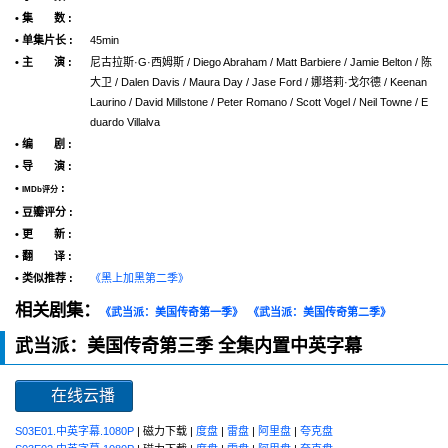
• 集 数 :
• 单集片长 :
45min
• 主 演 :
尼古拉斯·G·西姆斯 / Diego Abraham / Matt Barbiere / Jamie Belton / 陈
大卫 / Dalen Davis / Maura Day / Jase Ford / 娜塔莉·戈尔德 / Keenan
Laurino / David Millstone / Peter Romano / Scott Vogel / Neil Towne / E
duardo Villalva
• 编 剧 :
• 导 演 :
•
:
IMDb评分
• 豆瓣评分 :
• 更 新 :
• 翻 译 :
• 类似推荐 :
《黑上加黑第二季》
相关剧集：
《武当派：美国传奇第一季》
《武当派：美国传奇第二季》
武当派：美国传奇第三季 全集内置中英字幕
在线云播
S03E01.中英字幕.1080P
| 磁力下载 |
度盘
|
雷盘
|
阿里盘
|
夸克盘