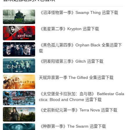
《沼泽怪物第一季》Swamp Thing 迅雷下载
《氪星第二季》Krypton 迅雷下载
《黑色孤儿第四季》Orphan Black 全集迅雷下
载
《阴差阳错第三季》Glitch 迅雷下载
天赋异禀第一季 The Gifted 全集迅雷下载
《太空堡垒卡拉狄加：血与铬》 Battlestar Gala
ctica: Blood and Chrome 迅雷下载
《史前新纪元第一季》Terra Nova 迅雷下载
《种群第一季》The Swarm 迅雷下载