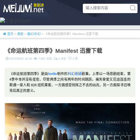
首页
>
美剧
>
魔幻/科幻
> 《命运航班第四季》Manifest 迅雷下载
《命运航班第四季》Manifest 迅雷下载
2023/06/02 16:49
7,692 浏览
2 评论
3 赞
《命运航班第四季》是由
Netflix
制作的
科幻
悬疑
剧集，上季以一场悲剧结束，第
4季中本并没有痊愈，尽管两季之间有两年的时间跳跃。痛失挚爱又厄运连连的
斯通一家人和 828 班机乘客，一方面感受到挥之不去的凶兆，另一方面探寻召唤
背后真正的意义。