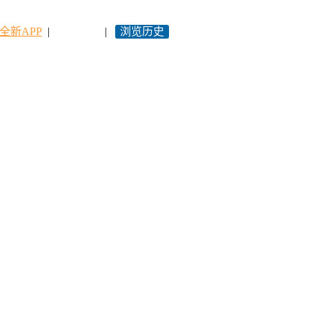
全新APP
|
永久网址
|
浏览历史