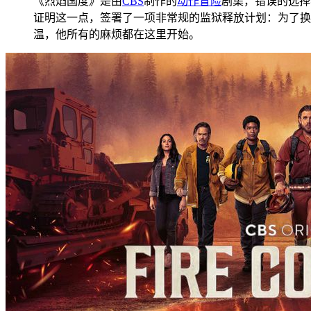
《烈焰国度》是由
CBS
制作的
动作
冒险
剧集，错误的选择
证明这一点，签署了一项非常规的监狱释放计划：为了换取
温，他所有的麻烦都在这里开始。