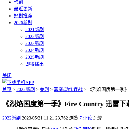
韩剧
最近更新
好剧推荐
2026新剧
2021新剧
2022新剧
2023新剧
2024新剧
2025新剧
即将播出
关闭
首页
>
2022新剧
>
美剧
>
罪案/动作谍战
> 《烈焰国度第一季》Fir
《烈焰国度第一季》Fire Country 迅雷下
2022新剧
2023/05/21 11:21
23,762 浏览
7 评论
3 赞