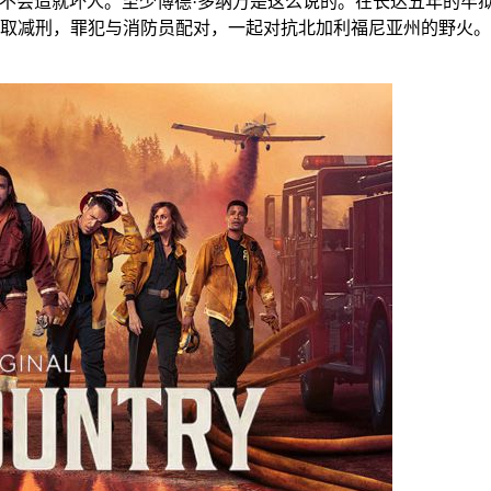
不会造就坏人。至少博德·多纳万是这么说的。在长达五年的牢
减刑，罪犯与消防员配对，一起对抗北加利福尼亚州的野火。当 