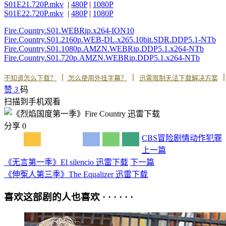
S01E21.720P.mkv
|
480P
|
1080P
S01E22.720P.mkv
|
480P
|
1080P
Fire.Country.S01.WEBRip.x264-ION10
Fire.Country.S01.2160p.WEB-DL.x265.10bit.SDR.DDP5.1-NTb
Fire.Country.S01.1080p.AMZN.WEBRip.DDP5.1.x264-NTb
Fire.Country.S01.720p.AMZN.WEBRip.DDP5.1.x264-NTb
丨
丨
不知道怎么下载？
怎么使用外挂字幕？
迅雷限制无法下载解决方案
赞
3
码
扫描到手机观看
分享
0
CBS
冒险
剧情
动作
犯罪
上一篇
《无言第一季》El silencio 迅雷下载
下一篇
《伸冤人第三季》The Equalizer 迅雷下载
喜欢这部剧的人也喜欢 · · · · · ·