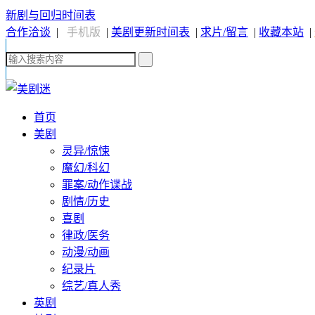
新剧与回归时间表
合作洽谈
|
手机版
|
美剧更新时间表
|
求片/留言
|
收藏本站
|
首页
美剧
灵异/惊悚
魔幻/科幻
罪案/动作谍战
剧情/历史
喜剧
律政/医务
动漫/动画
纪录片
综艺/真人秀
英剧