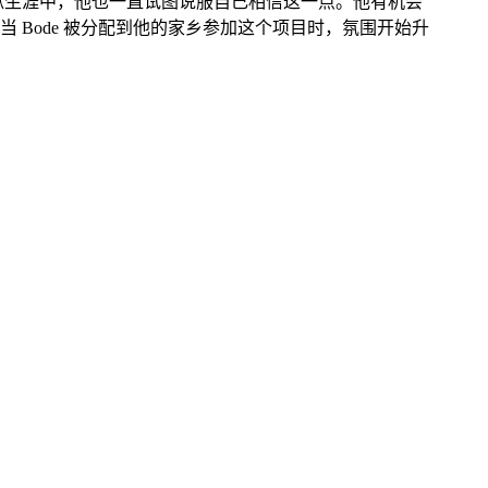
狱生涯中，他也一直试图说服自己相信这一点。他有机会
Bode 被分配到他的家乡参加这个项目时，氛围开始升