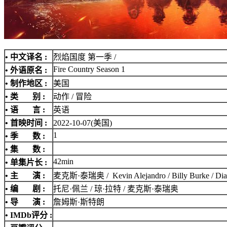
• 中文译名 :
烈焰国度 第一季 /
Fire Country Season 1
• 外语原名 :
• 制作地区 :
美国
• 类 别 :
动作 / 冒险
• 语 言 :
英语
• 首映时间 :
2022-10-07(美国)
1
• 季 数 :
• 集 数 :
42min
• 单集片长 :
• 主 演 :
麦克斯·泰瑞奥 / Kevin Alejandro / Billy Burke / Diane Fa
• 编 剧 :
托尼·佩兰 / 琼·拉特 / 麦克斯·泰瑞奥
• 导 演 :
詹姆斯·斯特朗
•
IMDb评分
: