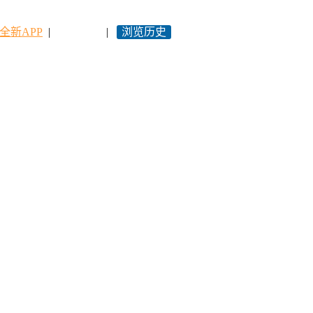
全新APP
|
永久网址
|
浏览历史