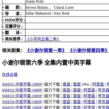
Annie Potts
• 编 剧 :
Steven Molaro 、 Chuck Lorre
Jaffar Mahmood / Alex Reid
• 导 演 :
•
IMDb评分
:
• 豆瓣评分 :
• 翻 译 :
• 类似推荐 :
《小学风云第二季》
相关剧集：
《小谢尔顿第一季》
《小谢尔顿第四季
小谢尔顿第六季 全集内置中英字幕
在线云播
S06E01.中英字幕.1080P
| 磁力下载 |
度盘
|
雷盘
i39w |
阿里盘
|
S06E02.中英字幕.1080P
| 磁力下载 |
度盘
|
雷盘
|
阿里盘
|
夸克
S06E03.中英字幕.1080P
| 磁力下载 |
度盘
|
雷盘
|
阿里盘
|
夸克
S06E04.中英字幕.1080P
| 磁力下载 |
度盘
|
雷盘
|
阿里盘
|
夸克
S06E05.中英字幕.1080P
| 磁力下载 |
度盘
|
雷盘
|
阿里盘
|
夸克