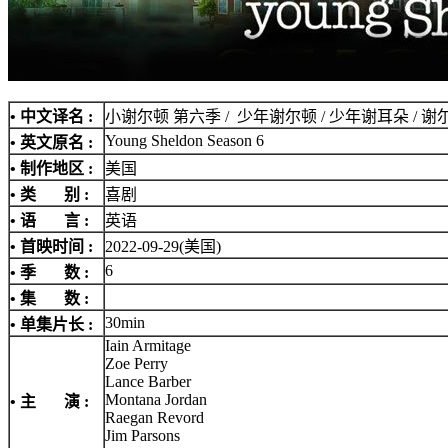
• 中文译名 :
小谢尔顿 第六季 / 少年谢尔顿 / 少年谢耳朵 / 谢尔顿 
Young Sheldon Season 6
• 英文原名 :
• 制作地区 :
美国
• 类 别 :
喜剧
• 语 言 :
英语
• 首映时间 :
2022-09-29(美国)
6
• 季 数 :
• 集 数 :
30min
• 单集片长 :
Iain Armitage
Zoe Perry
Lance Barber
Montana Jordan
• 主 演 :
Raegan Revord
Jim Parsons