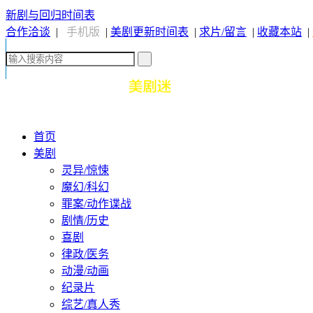
新剧与回归时间表
合作洽谈
|
手机版
|
美剧更新时间表
|
求片/留言
|
收藏本站
|
首页
美剧
灵异/惊悚
魔幻/科幻
罪案/动作谍战
剧情/历史
喜剧
律政/医务
动漫/动画
纪录片
综艺/真人秀