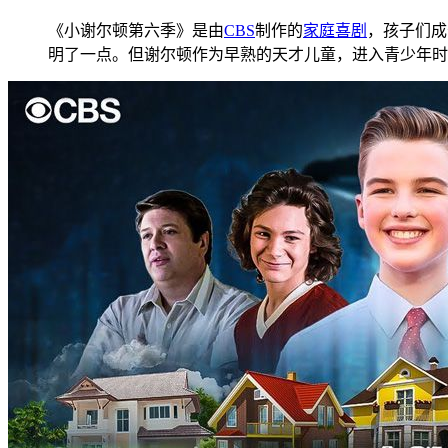
《小谢尔顿第六季》是由
CBS
制作的
家庭
喜剧
，孩子们成
明了一点。但谢尔顿作为早熟的天才儿童，进入青少年时