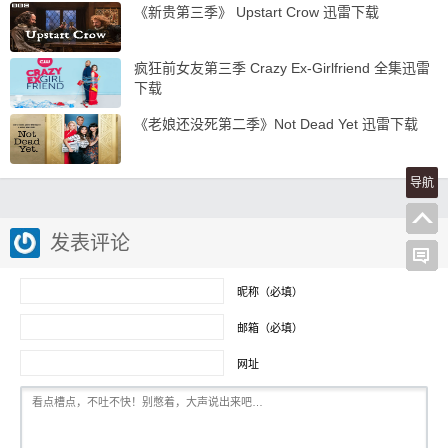
《新贵第三季》 Upstart Crow 迅雷下载
疯狂前女友第三季 Crazy Ex-Girlfriend 全集迅雷
下载
《老娘还没死第二季》Not Dead Yet 迅雷下载
导航
发表评论
昵称（必填）
邮箱（必填）
网址