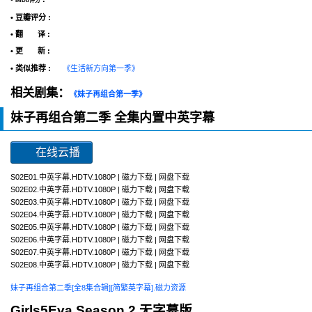
IMDb评分
• 豆瓣评分 :
• 翻 译 :
• 更 新 :
• 类似推荐 :
《生活新方向第一季》
相关剧集：
《妹子再组合第一季》
妹子再组合第二季 全集内置中英字幕
在线云播
S02E01.中英字幕.HDTV.1080P | 磁力下载 | 网盘下载
S02E02.中英字幕.HDTV.1080P | 磁力下载 | 网盘下载
S02E03.中英字幕.HDTV.1080P | 磁力下载 | 网盘下载
S02E04.中英字幕.HDTV.1080P | 磁力下载 | 网盘下载
S02E05.中英字幕.HDTV.1080P | 磁力下载 | 网盘下载
S02E06.中英字幕.HDTV.1080P | 磁力下载 | 网盘下载
S02E07.中英字幕.HDTV.1080P | 磁力下载 | 网盘下载
S02E08.中英字幕.HDTV.1080P | 磁力下载 | 网盘下载
妹子再组合第二季[全8集合辑][简繁英字幕].磁力资源
Girls5Eva Season 2 无字幕版