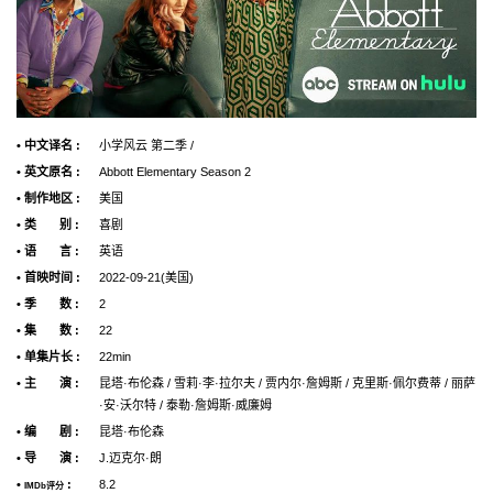
• 中文译名 :
小学风云 第二季 /
• 英文原名 :
Abbott Elementary Season 2
• 制作地区 :
美国
• 类 别 :
喜剧
• 语 言 :
英语
• 首映时间 :
2022-09-21(美国)
• 季 数 :
2
• 集 数 :
22
• 单集片长 :
22min
• 主 演 :
昆塔·布伦森 / 雪莉·李·拉尔夫 / 贾内尔·詹姆斯 / 克里斯·佩尔费蒂 / 丽萨
·安·沃尔特 / 泰勒·詹姆斯·威廉姆
• 编 剧 :
昆塔·布伦森
• 导 演 :
J.迈克尔·朗
•
:
8.2
IMDb评分