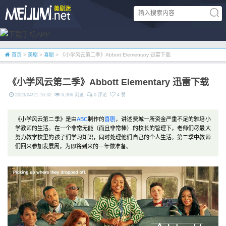
首页
>
美剧
>
喜剧
> 《小学风云第二季》Abbott Elementary 迅雷下载
《小学风云第二季》Abbott Elementary 迅雷下载
2023/04/21 16:32
6,306 浏览
0 评论
4 赞
《小学风云第二季》是由
ABC
制作的
喜剧
，讲述费城一所资金严重不足的雅培小
学教师的生活。在一个非常无能（而且非常棒）的校长的管理下，老师们尽最大
努力教学校里的孩子们学习知识，同时处理他们自己的个人生活。第二季中教师
们回来参加发展周，为即将到来的一年做准备。