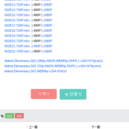
S02E13.720P.mkv
| 480P |
1080P
S02E14.720P.mkv
| 480P |
1080P
S02E15.720P.mkv
| 480P |
1080P
S02E16.720P.mkv
| 480P |
1080P
S02E17.720P.mkv
| 480P |
1080P
S02E18.720P.mkv
| 480P |
1080P
S02E19.720P.mkv
| 480P |
1080P
S02E20.720P.mkv
| 480P |
1080P
S02E21.720P.mkv
|
480P
|
1080P
S02E22.720P.mkv
| 480P |
1080P
Abbott.Elementary.S02.1080p.AMZN.WEBRip.DDP5.1.x264-NTb[rartv]
Abbott.Elementary.S02.720p.AMZN.WEBRip.DDP5.1.x264-NTb[rartv]
Abbott.Elementary.S02.WEBRip.x264-ION10
分享
0
赞
4
ABC
喜剧
上一篇
下一篇