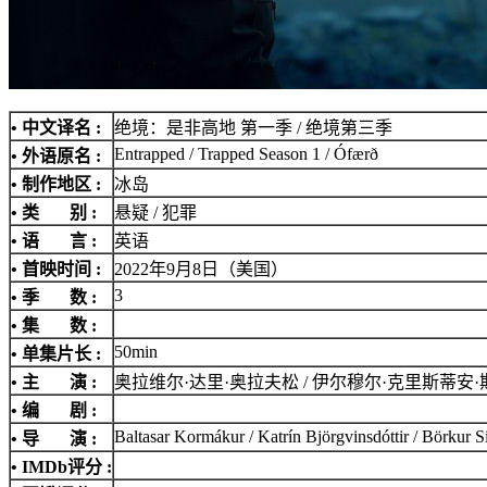
• 中文译名 :
绝境：是非高地 第一季 / 绝境第三季
Entrapped / Trapped Season 1 / Ófærð
• 外语原名 :
• 制作地区 :
冰岛
• 类 别 :
悬疑 / 犯罪
• 语 言 :
英语
• 首映时间 :
2022年9月8日（美国）
3
• 季 数 :
• 集 数 :
50min
• 单集片长 :
• 主 演 :
奥拉维尔·达里·奥拉夫松 / 伊尔穆尔·克里斯蒂安
• 编 剧 :
Baltasar Kormákur / Katrín Björgvinsdóttir / Börkur 
• 导 演 :
•
IMDb评分
: