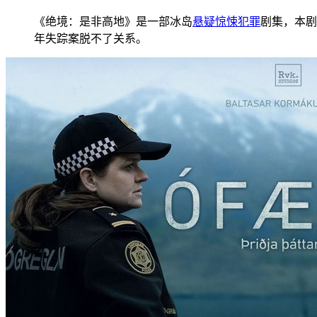
《绝境：是非高地》是一部冰岛
悬疑
惊悚
犯罪
剧集，本剧
年失踪案脱不了关系。