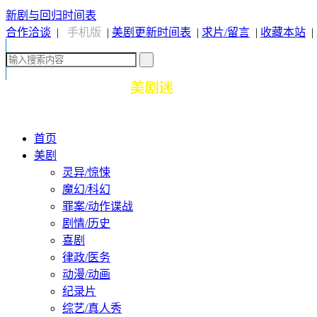
新剧与回归时间表
合作洽谈
|
手机版
|
美剧更新时间表
|
求片/留言
|
收藏本站
|
首页
美剧
灵异/惊悚
魔幻/科幻
罪案/动作谍战
剧情/历史
喜剧
律政/医务
动漫/动画
纪录片
综艺/真人秀