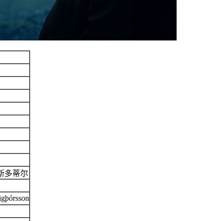
·斯多蒂尔
Sigþórsson