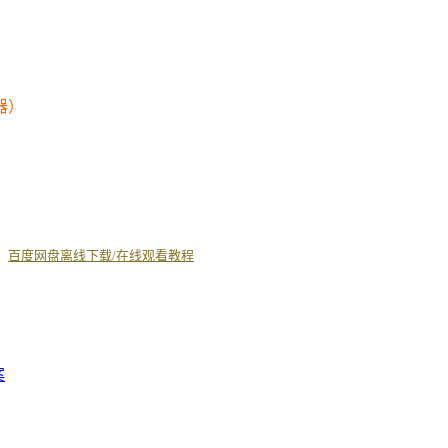
器）
丨
百度网盘离线下载/在线观看教程
案