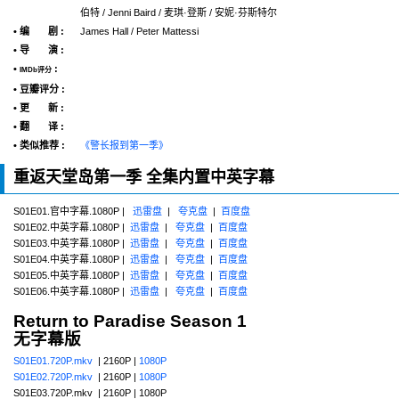
伯特 / Jenni Baird / 麦琪·登斯 / 安妮·芬斯特尔
• 编 剧 :
James Hall / Peter Mattessi
• 导 演 :
•
:
IMDb评分
• 豆瓣评分 :
• 更 新 :
• 翻 译 :
• 类似推荐 :
《警长报到第一季》
重返天堂岛第一季 全集内置中英字幕
S01E01.官中字幕.1080P |
迅雷盘
|
夸克盘
|
百度盘
S01E02.中英字幕.1080P |
迅雷盘
|
夸克盘
|
百度盘
S01E03.中英字幕.1080P |
迅雷盘
|
夸克盘
|
百度盘
S01E04.中英字幕.1080P |
迅雷盘
|
夸克盘
|
百度盘
S01E05.中英字幕.1080P |
迅雷盘
|
夸克盘
|
百度盘
S01E06.中英字幕.1080P |
迅雷盘
|
夸克盘
|
百度盘
Return to Paradise Season 1
无字幕版
S01E01.720P.mkv
| 2160P |
1080P
S01E02.720P.mkv
| 2160P |
1080P
S01E03.720P.mkv | 2160P | 1080P