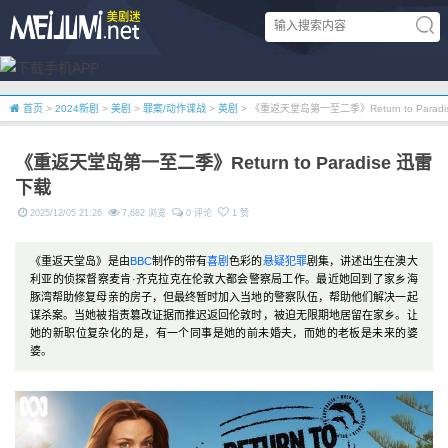
首页
>
2024新剧
>
美剧
>
罪案/动作谍战
>
英剧
> 《重返天堂岛第一至二季》Return to Parad
《重返天堂岛第一至二季》Return to Paradise 迅雷
下载
2025/12/05 21:26
7,682 浏览
0 评论
1 赞
《重返天堂岛》是由
BBC
制作的带有
喜剧
色彩的
悬疑
犯罪
剧集，讲述出生在澳大
利亚的侦探督察麦肯·齐克拉克在伦敦大都会警察局工作。最近她回到了家乡海
豚湾帮助修复母亲的房子，但最终暂时加入当地的警察队伍，帮助他们解决一起
谋杀案。当她被指责篡改证据而推迟返回伦敦时，被迫无限期地居留在家乡。让
她的新职位复杂化的是，有一个同事是她的前未婚夫，而她的老板是未来的婆
婆。