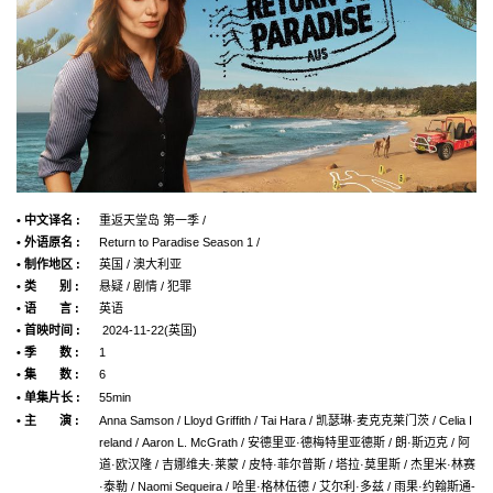
• 中文译名 :
重返天堂岛 第一季 /
• 外语原名 :
Return to Paradise Season 1 /
• 制作地区 :
英国 / 澳大利亚
• 类 别 :
悬疑 / 剧情 / 犯罪
• 语 言 :
英语
• 首映时间 :
2024-11-22(英国)
• 季 数 :
1
• 集 数 :
6
• 单集片长 :
55min
• 主 演 :
Anna Samson / Lloyd Griffith / Tai Hara / 凯瑟琳·麦克克莱门茨 / Celia I
reland / Aaron L. McGrath / 安德里亚·德梅特里亚德斯 / 朗·斯迈克 / 阿
道·欧汉隆 / 吉娜维夫·莱蒙 / 皮特·菲尔普斯 / 塔拉·莫里斯 / 杰里米·林赛
·泰勒 / Naomi Sequeira / 哈里·格林伍德 / 艾尔利·多兹 / 雨果·约翰斯通-