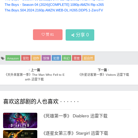
The Boys - Season 04 (2024)[COMPLETE] 1080p AMZN Rip x265
The.Boys.S04.2024.2160p.AMZN.WEB-DL.H265.DDP5.1-ZeroTV
分享
0
赞
81
Amazon
冒险
动作
惊悚
犯罪
科幻
罪案
超自然
上一篇
下一篇
《天外来客第一季》The Man Who Fell to E
《外星访客第一季》Visitors 迅雷下载
arth 迅雷下载
喜欢这部剧的人也喜欢 · · · · · ·
《死雄第一季》 Diablero 迅雷下载
《逐星女第三季》Stargirl 迅雷下载