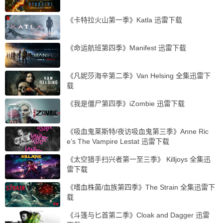
《卡特拉火山第一季》Katla 迅雷下载
《命运航班第四季》Manifest 迅雷下载
《凡妮莎海辛第二季》Van Helsing 全集迅雷下
载
《我是僵尸第四季》iZombie 迅雷下载
《吸血鬼莱斯特/夜访吸血鬼第三季》Anne Ric
e’s The Vampire Lestat 迅雷下载
《太空猎手扫兴者第一至三季》 Killjoys 全集迅
雷下载
《嗜血株菌/血族第四季》The Strain 全集迅雷下
载
《斗篷与匕首第二季》Cloak and Dagger 迅雷