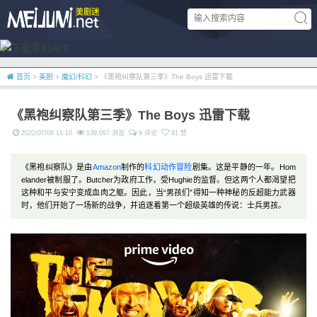
首页
>
美剧
>
魔幻/科幻
> 《黑袍纠察队第三季》The Boys 迅雷下载
《黑袍纠察队第三季》The Boys 迅雷下载
2022/07/08 11:10
139,097 浏览
9 评论
81 赞
《黑袍纠察队》是由
Amazon
制作的
科幻
动作
冒险
剧集。这是平静的一年。Hom
elander被制服了。Butcher为政府工作，受Hughie的监督。但这两个人都渴望把
这种和平与安宁变成血肉之躯。因此，当“男孩们”得知一种神秘的反超能力武器
时，他们开始了一场新的战争，并追逐着第一个超级英雄的传说：士兵男孩。