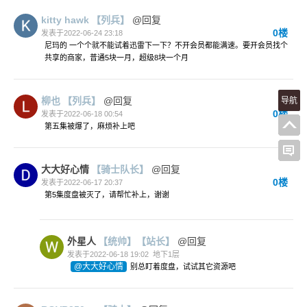
kitty hawk
【列兵】
@回复
0楼
发表于2022-06-24 23:18
尼玛的 一个个就不能试着迅雷下一下？不开会员都能满速。要开会员找个
共享的商家，普通5块一月，超级8块一个月
柳也
【列兵】
@回复
导航
0楼
发表于2022-06-18 00:54
第五集被爆了，麻烦补上吧
大大好心情
【骑士队长】
@回复
0楼
发表于2022-06-17 20:37
第5集度盘被灭了，请帮忙补上，谢谢
外星人
【统帅】
【站长】
@回复
发表于2022-06-18 19:02
地下1层
@大大好心情
别总盯着度盘，试试其它资源吧