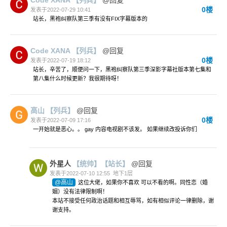
0楼
发表于2022-07-29 10:41
站长，黑袍纠察队第三季有没有FIX字幕版本的
Code XANA
【列兵】
@回复
0楼
发表于2022-07-19 18:12
站长，辛苦了，顺便问一下，黑袍纠察队第三季深影字幕社版本第七集和
第八集什么时候更新？我很期待呀！
高山
【列兵】
@回复
0楼
发表于2022-07-09 17:16
一开始就是恶心。。 gay 内容电视剧不该发。 如果继续改投诉你们
外星人
【统帅】
【站长】
@回复
发表于2022-07-10 12:55
地下1层
@高山
这位大佬，如果你不喜欢 可以不看的啊。同性恋（婚
姻）没有法律限制啊！
本站不接受任何政治话题和相互辱骂，如有相似评论一律删除，谢
谢支持。