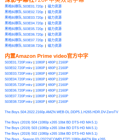
黑袍纠察队.S03E01.720p
|
磁力资源
黑袍纠察队.S03E02.720p
|
磁力资源
黑袍纠察队.S03E03.720p
|
磁力资源
黑袍纠察队.S03E04.720p
|
磁力资源
黑袍纠察队.S03E05.720p
|
磁力资源
黑袍纠察队.S03E06.720p
|
磁力资源
黑袍纠察队.S03E07.720p
|
磁力资源
黑袍纠察队.S03E08.720p
|
磁力资源
内置Amazon Prime video官方中字
S03E01.720P.mkv
|
1080P
|
480P
|
2160P
S03E02.720P.mkv
|
1080P
|
480P
|
2160P
S03E03.720P.mkv
|
1080P
|
480P
|
2160P
S03E04.720P.mkv
|
1080P
|
480P
|
2160P
S03E05.720P.mkv
|
1080P
|
480P
|
2160P
S03E06.720P.mkv
|
1080P
|
480P
|
2160P
S03E07.720P.mkv
|
1080P
|
480P
|
2160P
S03E08.720P.mkv
|
1080P
|
480P
|
2160P
The.Boys.S04.2022.2160p.AMZN.WEB-DL.DDP5.1.H265.HDR.DV-ZeroTV
The Boys (2019) S04 (1080p x265 10bit BD DTS-HD MA 5.1)
The Boys (2019) S03 (1080p x265 10bit BD DTS-HD MA 5.1)
The Boys (2019) S02 (1080p x265 10bit BD DTS-HD MA 5.1)
The Boys - Season 03 (2022)[COMPLETE] 1080p AMZN Rip x265