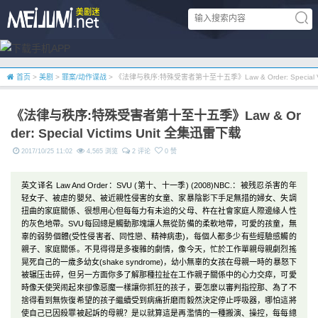
首页
>
美剧
>
罪案/动作谍战
> 《法律与秩序:特殊受害者第十至十五季》Law & Order: Special Vi
《法律与秩序:特殊受害者第十至十五季》Law & Or
der: Special Victims Unit 全集迅雷下载
2017/10/25 11:02
4,565 浏览
2 评论
0 赞
英文译名 Law And Order：SVU (第十、十一季) (2008)NBC.：被残忍杀害的年
轻女子、被虐的嬰兒、被近親性侵害的女童、家暴陰影下手足無措的婦女、失調
扭曲的家庭關係、很想用心但每每力有未迨的父母、杵在社會家庭人際邊緣人性
的灰色地帶。SVU每回總是觸動那塊讓人無從防備的柔軟地帶，可愛的孩童，無
辜的弱勢個體(受性侵害者、同性戀、精神病患)，每個人都多少有些經驗感觸的
親子、家庭關係。不見得得是多複雜的劇情，像今天，忙於工作單親母親劇烈搖
晃死自己的一歲多幼女(shake syndrome)，幼小無辜的女孩在母親一時的暴怒下
被辗压击碎，但另一方面你多了解那種拉扯在工作親子關係中的心力交瘁，可愛
時像天使哭闹起來卻像惡魔一樣讓你抓狂的孩子，要怎麼以審判指控那、為了不
捨得看到無恢復希望的孩子繼續受到病痛折磨而毅然決定停止呼吸器，哪怕這將
使自己已因殺罪被起訴的母親？是以就算這是再濫情的一種搬演、操控，每每總