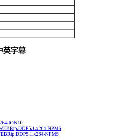
中英字幕
x264-ION10
NF.WEBRip.DDP5.1.x264-NPMS
F.WEBRip.DDP5.1.x264-NPMS