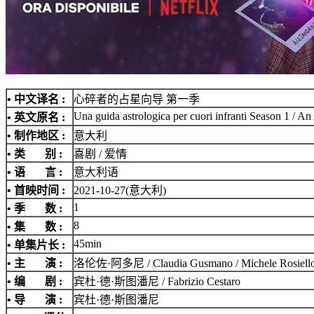
• 中文译名 :
心碎者的占星向导 第一季
Una guida astrologica per cuori infranti Season 1 / A
• 英文原名 :
• 制作地区 :
意大利
• 类 别 :
喜剧 / 爱情
• 语 言 :
意大利语
• 首映时间 :
2021-10-27(意大利)
1
• 季 数 :
8
• 集 数 :
45min
• 单集片长 :
• 主 演 :
洛伦佐·阿多尼 / Claudia Gusmano / Michele Rosiell
• 编 剧 :
宾杜·德·斯图潘尼 / Fabrizio Cestaro
• 导 演 :
宾杜·德·斯图潘尼