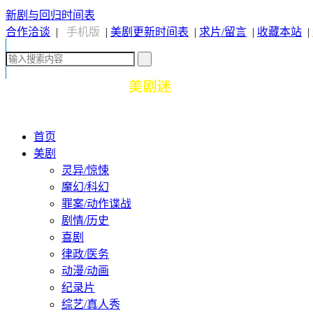
新剧与回归时间表
合作洽谈
|
手机版
|
美剧更新时间表
|
求片/留言
|
收藏本站
|
首页
美剧
灵异/惊悚
魔幻/科幻
罪案/动作谍战
剧情/历史
喜剧
律政/医务
动漫/动画
纪录片
综艺/真人秀