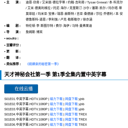
• 主 演 :
迪恩·欣奇 / 艾米丽·德拉亨蒂 / 约翰·吉利奇 / Tysae Grewal / 本·科克尔
/ 艾米·德奥利维拉 / 托尼·海尔 / 克里斯汀·沙尔 / 塞斯·凯尔 / 玛尔塔·蒂
莫菲娃 / 玛米亚·宝佛 / 瑞恩·赫斯特 / 吉亚·桑德赫 / 莎拉·乔德利 / 本·安
德鲁斯科-道恩 / 李利强 / 卢克·勒斯勒尔 / 徐亦涵
• 编 剧 :
特伦顿·李·斯图尔特 / 费尔·海伊 / 马特·曼弗莱迪
• 导 演 :
詹姆斯·博宾
•
:
IMDb评分
• 豆瓣评分 :
• 更 新 :
• 翻 译 :
• 类似推荐 :
《硫磺泉的秘密第一季》
天才神秘会社第一季 第1季全集内置中英字幕
在线云播
S01E01.中英字幕.HDTV.1080P |
磁力下载
|
网盘下载
yjnb
S01E02.中英字幕.HDTV.1080P |
磁力下载
|
网盘下载
yjnb
S01E03.中英字幕.HDTV.1080P |
磁力下载
|
网盘下载
yjnb
S01E04.中英字幕.HDTV.1080P |
磁力下载
|
网盘下载
TREX
S01E05.中英字幕.HDTV.1080P |
磁力下载
|
网盘下载
TREX
S01E06.中英字幕.HDTV.1080P |
磁力下载
|
网盘下载
TREX