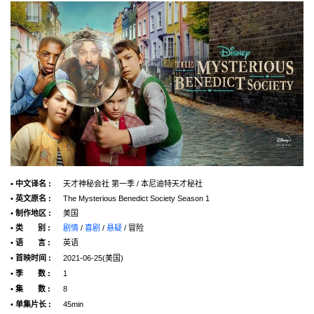
• 中文译名 :
天才神秘会社 第一季 / 本尼迪特天才秘社
• 英文原名 :
The Mysterious Benedict Society Season 1
• 制作地区 :
美国
• 类 别 :
剧情
/
喜剧
/
悬疑
/ 冒险
• 语 言 :
英语
• 首映时间 :
2021-06-25(美国)
• 季 数 :
1
• 集 数 :
8
• 单集片长 :
45min