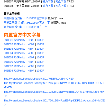
S01E07.中英字幕.HDTV.1080P |
磁力下载
|
网盘下载
TREX
S01E08.中英字幕.HDTV.1080P |
磁力下载
|
网盘下载
TREX
霸王龙压制组
百度网盘 全8集…HD1080P.官方中字
提取码：trex
阿里云网盘 全8集…HD1080P.官方中字
提取码：trex
夸克网盘 全8集…HD1080P.官方中字
内置官方中文字幕
S01E01.720P.mkv
|
480P
|
1080P
S01E02.720P.mkv
|
480P
|
1080P
S01E03.720P.mkv
|
480P
|
1080P
S01E04.720P.mkv
|
480P
|
1080P
S01E05.720P.mkv
|
480P
|
1080P
S01E06.720P.mkv
|
480P
|
1080P
S01E07.720P.mkv
|
480P
|
1080P
S01E08.720P.mkv
|
480P
|
1080P
The.Mysterious.Benedict.Society.S01.WEBRip.x264-ION10
The.Mysterious.Benedict.Society.S01.2160p.DSNP.WEB-DL.x265.10bit.HDR.DDP5.1-
MIXED
The.Mysterious.Benedict.Society.S01.1080p.DSNP.WEBRip.DDP5.1.Atmos.x264-MIX
ED
The.Mysterious.Benedict.Society.S01.720p.DSNP.WEBRip.DDP5.1.Atmos.x264-MIXE
D