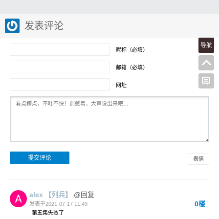
发表评论
导航
昵称（必填）
邮箱（必填）
网址
表情
alex
【列兵】
@回复
0楼
发表于2021-07-17 11:49
第五集失效了