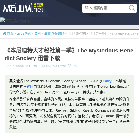
首页
>
2021新剧
>
美剧
>
罪案/动作谍战
> 《本尼迪特天才秘社第一季》The Mysterious Benedi
《本尼迪特天才秘社第一季》The Mysterious Bene
dict Society 迅雷下载
2021/08/06 19:41
8,103 浏览
1 评论
1 赞
英文全名The Mysterious Benedict Society Season 1 (2021)
Disney
：本剧是一
部美国神秘
冒险
电视连续剧，改编自特伦顿·李·斯图尔特( Trenton Lee Stewart)
的同名小说。它于2021 年 6 月 25日在Disney+上首映，共八集。
在赢得奖学金竞赛后，奇特的本尼迪克特先生招募了四名天才孤儿执行危险的任
务，四名孤儿每个都拥有独特的技能，本尼迪克特先生希望他们将世界从“紧急
情况”的全球危机中拯救出来。Reynie、Sticky、Kate 和 Constance 必须潜入神
秘的 LIVE 研究所，以发现危机背后的真相。当校长，老练的 Curtain 博士似乎
是这场全球恐慌的幕后黑手时，“天才神秘会社”的孩子们必须制定一个计划来击
败他。