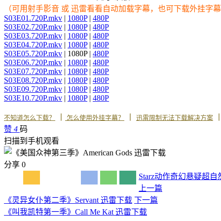
（可用射手影音 或 迅雷看看自动加载字幕，也可下载外挂字
S03E01.720P.mkv
|
1080P
|
480P
S03E02.720P.mkv
|
1080P
|
480P
S03E03.720P.mkv
|
1080P
|
480P
S03E04.720P.mkv
|
1080P
|
480P
S03E05.720P.mkv
| 1080P |
480P
S03E06.720P.mkv
|
1080P
|
480P
S03E07.720P.mkv
|
1080P
|
480P
S03E08.720P.mkv
|
1080P
|
480P
S03E09.720P.mkv
|
1080P
|
480P
S03E10.720P.mkv
|
1080P
|
480P
丨
丨
不知道怎么下载？
怎么使用外挂字幕？
迅雷限制无法下载解决方案
赞
4
码
扫描到手机观看
分享
0
Starz
动作
奇幻
悬疑
超自
上一篇
《灵异女仆第二季》Servant 迅雷下载
下一篇
《叫我凯特第一季》Call Me Kat 迅雷下载