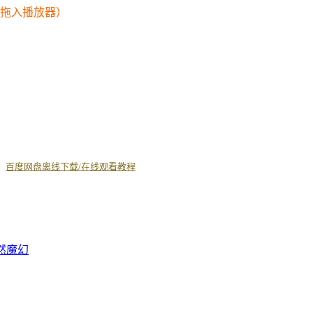
幕拖入播放器）
丨
百度网盘离线下载/在线观看教程
然
魔幻