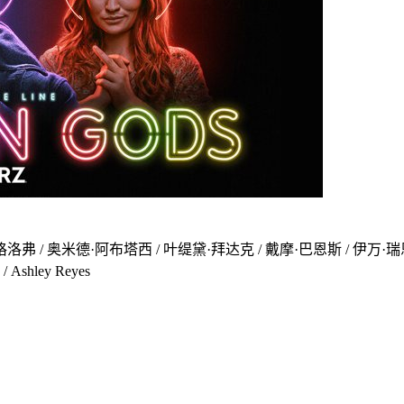
弗 / 奥米德·阿布塔西 / 叶缇黛·拜达克 / 戴摩·巴恩斯 / 伊万·瑞恩 
hley Reyes