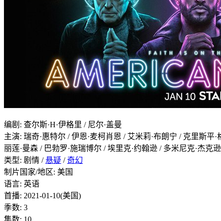
编剧
:
查尔斯·H·伊格里 / 尼尔·盖曼
主演
:
瑞奇·惠特尔 / 伊恩·麦柯肖恩 / 艾米莉·布朗宁 / 克里斯平·格洛
丽莲·曼森 / 巴勃罗·施瑞博尔 / 埃里克·约翰逊 / 多米尼克·杰克逊 / As
类型:
剧情 /
悬疑
/
奇幻
制片国家/地区:
美国
语言:
英语
首播:
2021-01-10(美国)
季数:
3
集数:
10