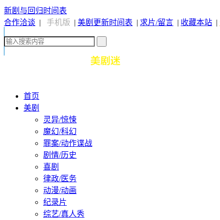
新剧与回归时间表
合作洽谈
|
手机版
|
美剧更新时间表
|
求片/留言
|
收藏本站
|
首页
美剧
灵异/惊悚
魔幻/科幻
罪案/动作谍战
剧情/历史
喜剧
律政/医务
动漫/动画
纪录片
综艺/真人秀