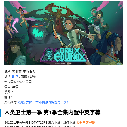
编剧: 索非亚·亚历山大
类型:
动画
/ 家庭 / 冒险
制片国家/地区: 美国
语言: 英语
季数: 1
翻译：
类似推荐
《魔法大师：世外桃源的传说第一季》
人类卫士第一季 第1季全集内置中英字幕
S01E01.中英字幕.HDTV.720P | 磁力下载 | 网盘下载
没有中文字幕