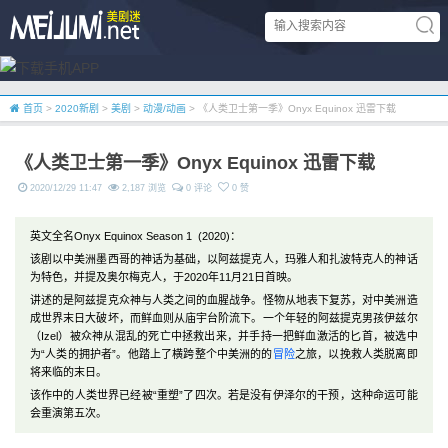
首页
>
2020新剧
>
美剧
>
动漫/动画
> 《人类卫士第一季》Onyx Equinox 迅雷下载
《人类卫士第一季》Onyx Equinox 迅雷下载
2020/12/29 11:47
2,187 浏览
0 评论
0 赞
英文全名Onyx Equinox Season 1 (2020)：
该剧以中美洲墨西哥的神话为基础，以阿兹提克人，玛雅人和扎波特克人的神话
为特色，并提及奥尔梅克人，于2020年11月21日首映。
讲述的是阿兹提克众神与人类之间的血腥战争。怪物从地表下复苏，对中美洲造
成世界末日大破坏，而鲜血则从庙宇台阶流下。一个年轻的阿兹提克男孩伊兹尔
（Izel）被众神从混乱的死亡中拯救出来，并手持一把鲜血激活的匕首，被选中
为“人类的拥护者”。他踏上了横跨整个中美洲的的
冒险
之旅，以挽救人类脱离即
将来临的末日。
该作中的人类世界已经被“重塑”了四次。若是没有伊泽尔的干预，这种命运可能
会重演第五次。