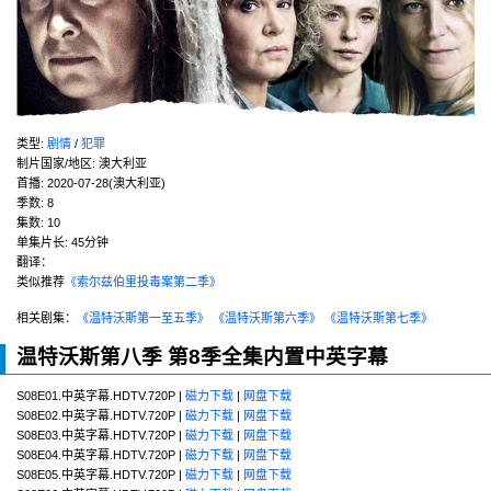
类型:
剧情
/
犯罪
制片国家/地区:
澳大利亚
首播:
2020-07-28(澳大利亚)
季数:
8
集数:
10
单集片长:
45分钟
翻译：
类似推荐
《索尔兹伯里投毒案第二季》
相关剧集：
《温特沃斯第一至五季》
《温特沃斯第六季》
《温特沃斯第七季》
温特沃斯第八季 第8季全集内置中英字幕
S08E01.中英字幕.HDTV.720P |
磁力下载
|
网盘下载
S08E02.中英字幕.HDTV.720P |
磁力下载
|
网盘下载
S08E03.中英字幕.HDTV.720P |
磁力下载
|
网盘下载
S08E04.中英字幕.HDTV.720P |
磁力下载
|
网盘下载
S08E05.中英字幕.HDTV.720P |
磁力下载
|
网盘下载