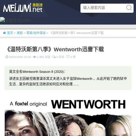
首页
>
美剧
>
罪案/动作谍战
> 《温特沃斯第八季》Wentworth迅雷下载
《温特沃斯第八季》Wentworth迅雷下载
2020/10/02 12:30
1,965 浏览
0 评论
2 赞
英文全名Wentworth Season 8 (2020)：
讲述女主因被控故意谋杀其丈夫进入女子监狱Wentworth ，从此开始了她的狱中
生活…复杂的监狱生活她该如何应对和处理.......